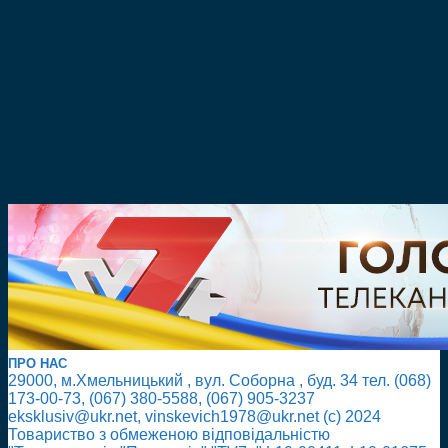
ПРО НАС
29000, м.Хмельницький , вул. Соборна , буд. 34 тел. (068)
173-00-73, (067) 380-5588, (067) 905-3237
eksklusiv@ukr.net, vinskevich1978@ukr.net (с) 2024
Товариство з обмеженою відповідальністю