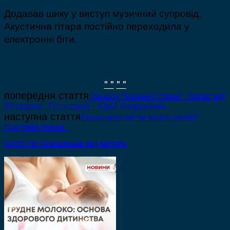
Додавав шику у виступ музичний супровід.
Акустична гітара постійно переходила у
електронні біти.
" "
" "
попередня стаття
Ток-шоу “Момент істини” . Запис від
24 серпня . Гість студії – Юрій Андрухович .
наступна стаття
Синьо-жовтий чи жовто синій?
Підсумки тижня .
СТАТТІ ПО ТЕМІ
БІЛЬШЕ ВІД АВТОРА