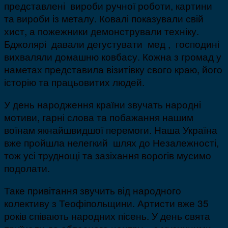
представлені вироби ручної роботи, картини
та вироби із металу. Ковалі показували свій
хист, а пожежники демонстрували техніку.
Бджолярі давали дегустувати мед , господині
вихваляли домашню ковбасу. Кожна з громад у
наметах представила візитівку свого краю, його
історію та працьовитих людей.
У день народження країни звучать народні
мотиви, гарні слова та побажання нашим
воїнам якнайшвидшої перемоги. Наша Україна
вже пройшла нелегкий шлях до Незалежності,
тож усі труднощі та зазіхання ворогів мусимо
подолати.
Таке привітання звучить від народного
колективу з Теофіпольщини. Артисти вже 35
років співають народних пісень. У день свята