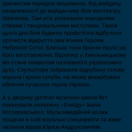
урочистим парадом вишиванок. Від майдану
незалежності до майданчику біля кінотеатру
Шевченка. Там усіх розважали народними
співами і танцювальними виступами. Також
цього дня біля будинку профспілок відбулося
урочисте відкриття пам’ятника Героям
Небесної Сотні. Близько тони бронзи пішло на
його виготовлення. Відтепер у Хмельницькому
він стане символом незламного українського
духу. Скульптори зобразили відрубану голову
ворона і крило голуба, на якому викарбувані
обличчя сучасних героїв України.
А у дворику дитячої музичної школи №1
показували оновлену «Енеїду» Івана
Котляревського. Мультимедійний колаж
поєднав в собі візуальні спецефекти та живе
читання віршів Юрієм Андруховичем.