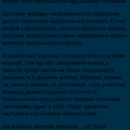
мирне небо залишалося над нашими головами.
Цьогоріч майдан Незалежності в обласному
центрі заполонив національний колорит. Сотні
людей у вишиванках, десятки привітних громад
завітали відсвяткувати день народження країни
великою подільською родиною.
З української пшениці господині печуть духмяні
короваї, тож під час святкування кожен з
районів представляв не лише національну
вишивку, а й духмяну випічку. Короваї, пироги
та смачна випічка на різні смаки – так учасники
ярмарку демонстрували гостинність.
Хмельничани скуштували і пиріжків з різними
начинками, адже в акції «Пиріг єднання»
частували гостинцями безкоштовно.
На майдані вирував ярмарок – тут були