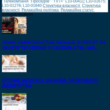
"Телекомпанія "Проскурів" "TV7+" L10-00411; L10-01675;
L10-01276; L10-01840
Cтруктура власності
Cтруктура
власності
Редакційна політика
Редакційна статут
БІЛЬШЕ НОВИН
ЧОМУ НАВКОЛО СТАЄ БІЛЬШЕ АГРЕСІЇ? ЯК
ЗБЕРЕГТИ СПОКІЙ У СУСПІЛЬСТВІ, ЩО...
ГРУДНЕ МОЛОКО: ОСНОВА ЗДОРОВОГО
ДИТИНСТВА