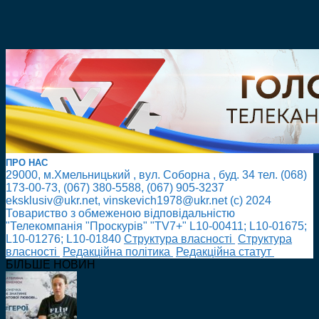
ПРО НАС
29000, м.Хмельницький , вул. Соборна , буд. 34 тел. (068)
173-00-73, (067) 380-5588, (067) 905-3237
eksklusiv@ukr.net, vinskevich1978@ukr.net (с) 2024
Товариство з обмеженою відповідальністю
"Телекомпанія "Проскурів" "TV7+" L10-00411; L10-01675;
L10-01276; L10-01840
Cтруктура власності
Cтруктура
власності
Редакційна політика
Редакційна статут
БІЛЬШЕ НОВИН