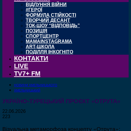
ВІДЛУННЯ ВІЙНИ
#ГЕРОЇ
ФОРМУЛА СТІЙКОСТІ
ТВОРЧИЙ ДЕСАНТ
ТОК-ШОУ “ВІДПОВІДЬ”
ПОЗИЦІЯ
СПОРТЦЕНТР
MAMAINSTAGRAMA
ART-ШКОЛА
ПОДІЛЛЯ ІНКОГНІТО
КОНТАКТИ
LIVE
TV7+ FM
НОВИНИ ХМЕЛЬНИЦЬКОГО
ХМЕЛЬНИЦЬКИЙ
УКРАЇНО-ТУРЕЦЬКИЙ ПРОЄКТ «ОТРУТА»
22.06.2026
223
Візуальна метаморфоза концепту «Отрута»: