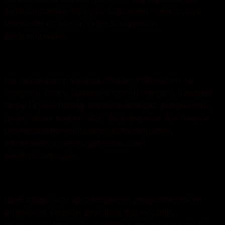
автозаправної станції. Страшно уявити, що
могли би статися, якби загорілась
автозаправка.
На перехресті вулиць Панаса Мирного та
Озерної хтось підпалив сухий очерет. Завдяки
вітру і сухій погоді пожежа швидко розрослась
до великих масштабів, загрожуючи поглинути
розташовані неподалік автозаправку,
автомийку і навіть дістатися інії
електропередач.
Щоб подолати це загоряння рятувальникам
довелося задіяти декілька підрозділів,
перекинувши сили, що були задіяні на гасінні