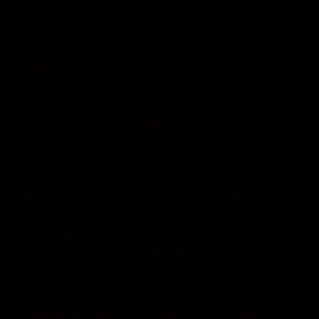
Захарівці Хмельницького району, Майдан
Олександрівський Віньковецького району,
Юринці Городоцького району, Городище
Деражнянського району, Уласово-Русанівка
Старосинявського району, Жуків
Славутського району, Блидні Полонського
району, Кадиївці Кам’янець-Подільського
району, Івахнівці Чемеровецького району,
Антонівці, Соколівка, Михайлівка, Скаржинці
Ярмолинецького району, по одній пожежі у м.
Хмельницький, Городок і Нетішин та ще дві
поза межами м. Деражня і с. Хотень
– цитуємо повідомлення
Ізяславського району”,
прес-служби обласної ДСНС.
Загальна площа усіх пожеж, що сталися за