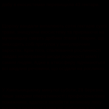
добу в екосистемах перевищила 43 гектари.
Щороку вандали випалюють сотні гектарів сухої
трави, знищуючи екосистему та прирікаючи на
мученицьку смерть дрібних птахів і тварин, що
знаходять собі притулок у минулорічних
заростях. Крім того, спалювання рослинності
завдає непоправної шкоди родючості землі і
самим людям, Адже в атмосферу піднімаються
всі шкідливі речовини, що осідали на рослинах.
У Хмельницькому минулої суботи, 28 березня,
лише завдяки оперативності і професіоналізму
пожежників, вдалося запобігти великому лиху:
вогонь із палаючої трави міг підбирався до