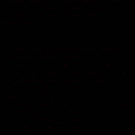
інших пожеж. Зрештою їм вдалося здолати
вогняну стихію і врятувати об’єкти
інфраструктури.
“
Державна служба з надзвичайних ситуацій
закликає громадян схаменутися! Суха
торішня трава – не сміття, а частина
екосистеми, створена самою природою. Той,
хто стверджує, що спалювати траву
корисно, помиляється і вводить в оману
інших. Не випалюйте сухотрав’я — передусім
ви завдаєте шкоди здоров’ю людей, руйнуєте
екосистему, адже при трав’яній пожежі
гинуть усі живі комахи і тварини, що
мешкають у траві і на поверхні ґрунту.
Пам’ятайте — такими діями ви здійснюєте