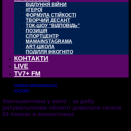
ВІДЛУННЯ ВІЙНИ
#ГЕРОЇ
ФОРМУЛА СТІЙКОСТІ
ТВОРЧИЙ ДЕСАНТ
ТОК-ШОУ “ВІДПОВІДЬ”
ПОЗИЦІЯ
СПОРТЦЕНТР
MAMAINSTAGRAMA
ART-ШКОЛА
ПОДІЛЛЯ ІНКОГНІТО
КОНТАКТИ
LIVE
TV7+ FM
НОВИНИ ХМЕЛЬНИЦЬКОГО
ОСНОВНІ
Хмельниччина у вогні : за добу
рятувальникам області довелося гасити
24 пожежі в екосистемах
У суботу пожежникам вдалося запобігти великій біді, що могла трапитись у
Хмельницькому