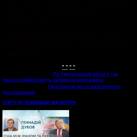
злочин, за який передбачено адміністративну,
а в окремих випадках і кримінальну
відповідальність!
Тож будьте свідомими! Збережіть природу
знову цитуємо прес-
для майбутніх поколінь
!” –
службу ДСНС.
" "
" "
попередня стаття
По Хмельницькій області три
лікарні прийматимуть хворих на коронавірус
наступна стаття
Пенсіонерів міста забезпечують
продтоварами
СТАТТІ ПО ТЕМІ
БІЛЬШЕ ВІД АВТОРА