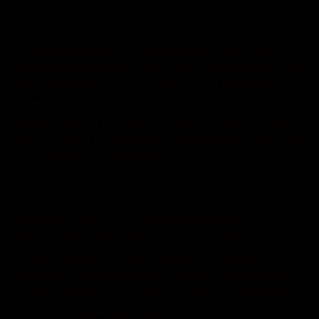
30.03.2020
2954
На Хмельниччині, із приходом весни, знову
активізувалися палії. Так, лише за минулу добу,
24 із 28 викликів, що надійшли на пожежно-
рятувальну службу, пов’язані із пожежами в
екосистемах. Повсюди в області горить суха
трава. Звісно ж, вона не загоряється сама, усе
це – справа рук людських.
“Упродовж доби, 29-30 березня через
байдужість “подолян-паліїв” до закликів
рятувальників не провокувати пожежі у
природних екосистемах виникли загоряння
сухої рослинності у селах Педоси, Олешин,
Копистин, Іванківці, Шаровечка, Печеськи,