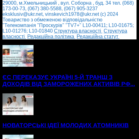
29000, м.Хмельницький , вул. Соборна , буд. 34 тел. (068)
173-00-73, (067) 380-5588, (067) 905-3237
eksklusiv@ukr.net, vinskevich1978@ukr.net (с) 2024
Товариство з обмеженою відповідальністю
"Телекомпанія "Проскурів" "TV7+" L10-00411; L10-01675;
L10-01276; L10-01840
Cтруктура власності
Cтруктура
власності
Редакційна політика
Редакційна статут
БІЛЬШЕ НОВИН
ЄС ПЕРЕКАЗУЄ УКРАЇНІ 5-Й ТРАНШ З
ДОХОДІВ ВІД ЗАМОРОЖЕНИХ АКТИВІВ РФ...
НОВАТОРСЬКІ ІДЕЇ МОЛОДИХ АТОМНИКІВ