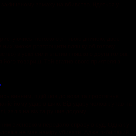
 закінченому замаху на вбивство, йдеться у
 користуючись погожою літньою дниною, двоє
 з них зможе розтрощити пляшку об голову
тво) з усієї сили вгатив пляшкою друга голові.
ся його товариш. Той вгатив свого приятеля з
д
сь винним, підійшов до воза та простягнув
аніс йому удар в шию. Від удару чоловік упав на
, заліз на віз та рушив додому.
льним висновком передало справу в суд. Однак у
оловіка не мав наміру убивати. Адже якби такий