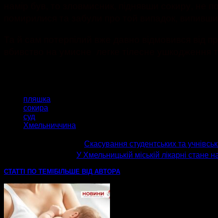
намір був, то зловмисник, піднявши сокиру, не п
помирилися та забули про той випадок, випивши 
Та й сам потерпілий вже давно відмовився від пр
вбивство на умисне легке тілесне ушкодження та 
ТЕГИ
пляшка
сокира
суд
Хмельниччина
попередня стаття
Скасування студентських та учнівськ
наступна стаття
У Хмельницькій міській лікарні стане 
СТАТТІ ПО ТЕМІ
БІЛЬШЕ ВІД АВТОРА