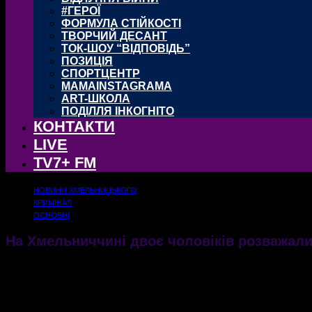
#ГЕРОЇ
ФОРМУЛА СТІЙКОСТІ
ТВОРЧИЙ ДЕСАНТ
ТОК-ШОУ “ВІДПОВІДЬ”
ПОЗИЦІЯ
СПОРТЦЕНТР
MAMAINSTAGRAMA
ART-ШКОЛА
ПОДІЛЛЯ ІНКОГНІТО
КОНТАКТИ
LIVE
TV7+ FM
НОВИНИ ХМЕЛЬНИЦЬКОГО
КРИМІНАЛ
ОСНОВНІ
На Хмельниччині двоє чоловіків розважалис
Житель Шепетівського району ледве не "загримів" надовго у колонію через розвагу, я
19.12.2019
1291