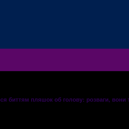
я биттям пляшок об голову: розваги, вони т
ка могла скінчитися трагедією