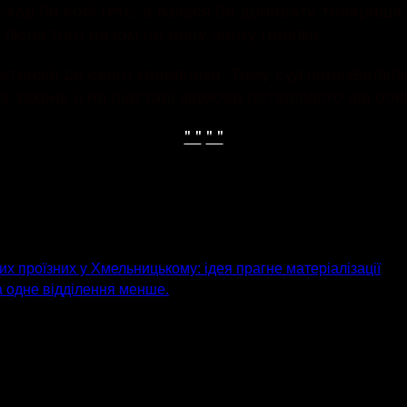
оїхав би собі геть, а взявся би добивати товариша
після того разом не одну чарку горілки.
етензій до свого кривдника. Тому суд перекваліфі
закрив її на підставі відмови потерпілого від об
" "
" "
их проїзних у Хмельницькому: ідея прагне матеріалізації
на одне відділення менше.