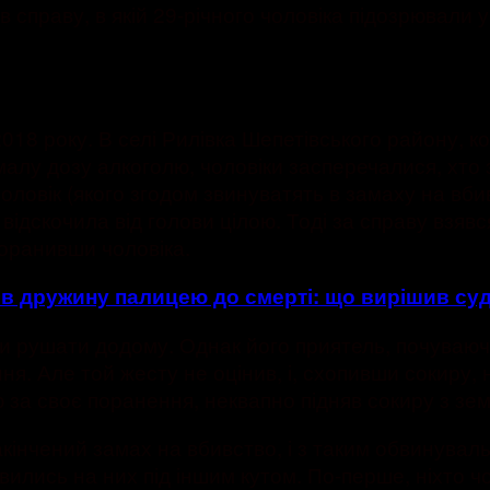
справу, в якій 29-річного чоловіка підозрювали у
 2018 року. В селі Рилівка Шепетівського району,
малу дозу алкоголю, чоловіки засперечалися, хто
ловік (якого згодом звинуватять в замаху на вбивс
 відскочила від голови цілою. Тоді за справу взяв
оранивши чоловіка.
ив дружину палицею до смерті: що вирішив су
и рушати додому. Однак його приятель, почуваючи
. Але той жесту не оцінив, і, схопивши сокиру, н
а своє поранення, неквапно підняв сокиру з землі
закінчений замах на вбивство, і з таким обвинува
вились на них під іншим кутом. По-перше, ніхто ч