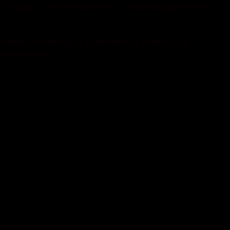
. По-друге, як з’ясувалось, товариші давно вже
кував цю справу із закінченого замаху на
винувачення.