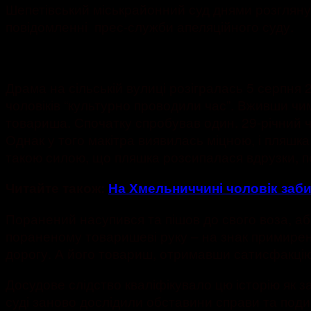
Шепетівський міськрайонний суд днями розглянув 
повідомленні прес-служби апеляційного суду.
Драма на сільській вулиці розігралась 5 серпня
чоловіків “культурно проводили час”. Вживши чи
товариша. Спочатку спробував один. 29-річний чо
Однак у того макітра виявилась міцною, і пляшка
такою силою, що пляшка розсипалася вдрузки, п
Читайте також:
На Хмельниччині чоловік заб
Поранений насупився та пішов до свого воза, аб
пораненому товаришеві руку – на знак примирення
дорогу. А його товариш, отримавши сатисфакцію з
Досудове слідство кваліфікувало цю історію як 
суді заново дослідили обставини справи та поди