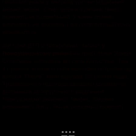
госпіталізували у нейрохірургічне відділення
міської лікарні. Стан здоров’я дитини лікарі
оцінюють як задовільний. У жінки травми
виявились не важкими, і від госпіталізаціїї вона
відмовилась.
Ще одна ДТП із потерпілим сталася
у
на трасі “Нова Ушиця-
Новоушицькому районі
Солобківці” неподалік від села Капустяни. Там
41-річний чоловік із села Браїлівка потрапив під
колеса “Опеля”, яким керував 26-річний водій.
Травмованого пішохода швидкою допомогою
доправили до хірургічного відділення
Новоушицької районної лікарні. Медики
визначають його стан як середньої важкості.
" "
" "