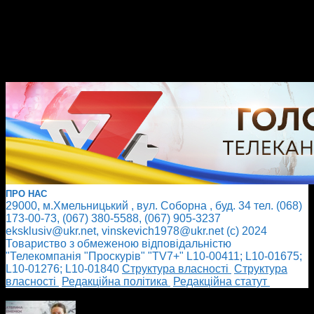
ПРО НАС
29000, м.Хмельницький , вул. Соборна , буд. 34 тел. (068)
173-00-73, (067) 380-5588, (067) 905-3237
eksklusiv@ukr.net, vinskevich1978@ukr.net (с) 2024
Товариство з обмеженою відповідальністю
"Телекомпанія "Проскурів" "TV7+" L10-00411; L10-01675;
L10-01276; L10-01840
Cтруктура власності
Cтруктура
власності
Редакційна політика
Редакційна статут
БІЛЬШЕ НОВИН