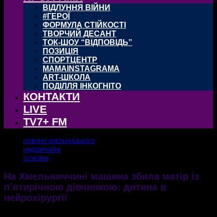
ВІДЛУННЯ ВІЙНИ
#ГЕРОЇ
ФОРМУЛА СТІЙКОСТІ
ТВОРЧИЙ ДЕСАНТ
ТОК-ШОУ “ВІДПОВІДЬ”
ПОЗИЦІЯ
СПОРТЦЕНТР
MAMAINSTAGRAMA
ART-ШКОЛА
ПОДІЛЛЯ ІНКОГНІТО
КОНТАКТИ
LIVE
TV7+ FM
НОВИНИ ХМЕЛЬНИЦЬКОГО
НАДЗВИЧАЙНІ
ОСНОВНІ
На Хмельниччині машина збила матір із
п’ятирічною дівчинкою: дитина в
нейрохірургії
За минулу добу у двох ДТП на території області травмовано двоє людей