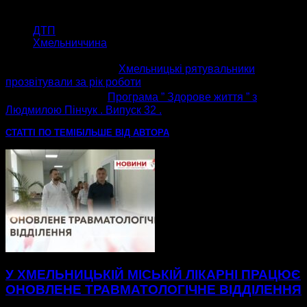
ТЕГИ
ДТП
Хмельниччина
попередня стаття
Хмельницькі рятувальники
прозвітували за рік роботи
наступна стаття
Програма ” Здорове життя ” з
Людмилою Пінчук . Випуск 32 .
СТАТТІ ПО ТЕМІ
БІЛЬШЕ ВІД АВТОРА
У ХМЕЛЬНИЦЬКІЙ МІСЬКІЙ ЛІКАРНІ ПРАЦЮЄ
ОНОВЛЕНЕ ТРАВМАТОЛОГІЧНЕ ВІДДІЛЕННЯ