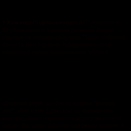
01.02.2020
3206
в ДТП потрапили
У Кам’янці-Подільському
32-річна мама із 5-річною дитиною. Аварія
сталася на перехресті вулиць Героїв Небесної
Сотні та Лесі Українки, повідомляє сектор
комунікації поліції Хмельницької області.
49-річний водій, що був за кермом “Вольво
Х90”, збив маму з донькою на пішохідному
переході. Вони перетинали дорогу на зелене
світло. Від удару дівчинка одержала травми. Її