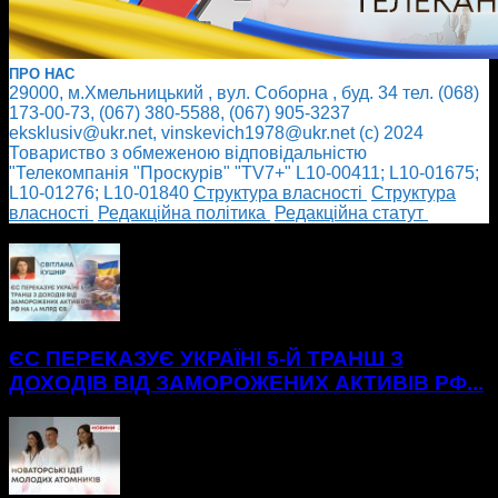
ПРО НАС
29000, м.Хмельницький , вул. Соборна , буд. 34 тел. (068)
173-00-73, (067) 380-5588, (067) 905-3237
eksklusiv@ukr.net, vinskevich1978@ukr.net (с) 2024
Товариство з обмеженою відповідальністю
"Телекомпанія "Проскурів" "TV7+" L10-00411; L10-01675;
L10-01276; L10-01840
Cтруктура власності
Cтруктура
власності
Редакційна політика
Редакційна статут
БІЛЬШЕ НОВИН
ЄС ПЕРЕКАЗУЄ УКРАЇНІ 5-Й ТРАНШ З
ДОХОДІВ ВІД ЗАМОРОЖЕНИХ АКТИВІВ РФ...