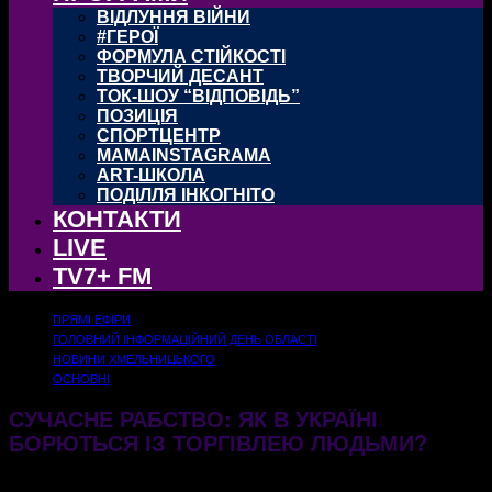
ВІДЛУННЯ ВІЙНИ
#ГЕРОЇ
ФОРМУЛА СТІЙКОСТІ
ТВОРЧИЙ ДЕСАНТ
ТОК-ШОУ “ВІДПОВІДЬ”
ПОЗИЦІЯ
СПОРТЦЕНТР
MAMAINSTAGRAMA
ART-ШКОЛА
ПОДІЛЛЯ ІНКОГНІТО
КОНТАКТИ
LIVE
TV7+ FM
ПРЯМІ ЕФІРИ
ГОЛОВНИЙ ІНФОРМАЦІЙНИЙ ДЕНЬ ОБЛАСТІ
НОВИНИ ХМЕЛЬНИЦЬКОГО
ОСНОВНІ
СУЧАСНЕ РАБСТВО: ЯК В УКРАЇНІ
БОРЮТЬСЯ ІЗ ТОРГІВЛЕЮ ЛЮДЬМИ?
30.07.2025