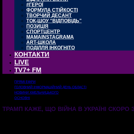
#ГЕРОЇ
ФОРМУЛА СТІЙКОСТІ
ТВОРЧИЙ ДЕСАНТ
ТОК-ШОУ “ВІДПОВІДЬ”
ПОЗИЦІЯ
СПОРТЦЕНТР
MAMAINSTAGRAMA
ART-ШКОЛА
ПОДІЛЛЯ ІНКОГНІТО
КОНТАКТИ
LIVE
TV7+ FM
ПРЯМІ ЕФІРИ
ГОЛОВНИЙ ІНФОРМАЦІЙНИЙ ДЕНЬ ОБЛАСТІ
НОВИНИ ХМЕЛЬНИЦЬКОГО
ОСНОВНІ
ТРАМП КАЖЕ, ЩО ВІЙНА В УКРАЇНІ СКОРО
13.05.2026
373