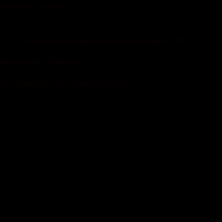
Дональд Трамп.
політична риторика для великої аудиторії?
мир справді близько?
ого завершення» для Україна?