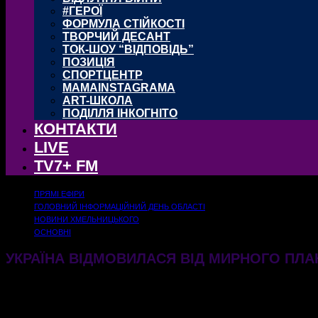
#ГЕРОЇ
ФОРМУЛА СТІЙКОСТІ
ТВОРЧИЙ ДЕСАНТ
ТОК-ШОУ “ВІДПОВІДЬ”
ПОЗИЦІЯ
СПОРТЦЕНТР
MAMAINSTAGRAMA
ART-ШКОЛА
ПОДІЛЛЯ ІНКОГНІТО
КОНТАКТИ
LIVE
TV7+ FM
ПРЯМІ ЕФІРИ
ГОЛОВНИЙ ІНФОРМАЦІЙНИЙ ДЕНЬ ОБЛАСТІ
НОВИНИ ХМЕЛЬНИЦЬКОГО
ОСНОВНІ
УКРАЇНА ВІДМОВИЛАСЯ ВІД МИРНОГО ПЛА
08.07.2026
196