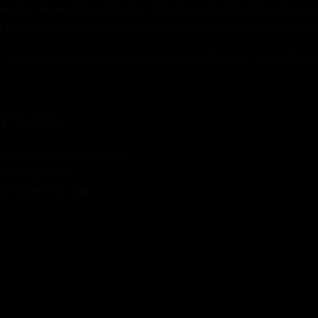
рюють можливу відмову України від так званого м
ії справді обговорюються та чи існують сьогодні
 дипломатичні сигнали, позицію Києва, роль Ваш
ну Трампа;
вропейські партнери;
том України;
ближчим часом.