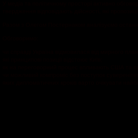
У медіа та політичному просторі активно обгово
твердження відповідають дійсності, які пропозиц
Разом з Олегом Постернаком аналізуємо останні
Обговоримо:
чи справді Україна відмовилася від мирного пла
які принципові позиції відстоює Київ;
як на переговорний процес впливають США та є
чи можливий компроміс без поступок сувереніте
яких дипломатичних кроків варто очікувати най