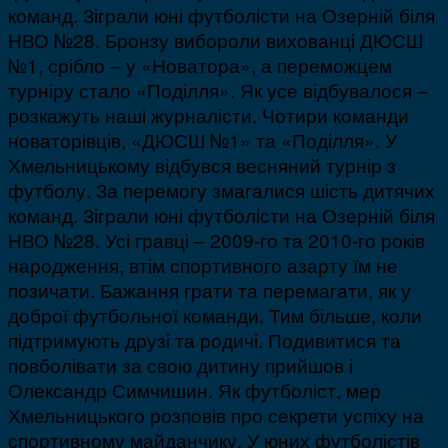
команд. Зіграли юні футболісти на Озерній біля
НВО №28. Бронзу вибороли вихованці ДЮСШ
№1, срібло – у «Новатора», а переможцем
турніру стало «Поділля». Як усе відбувалося –
розкажуть наші журналісти.
Чотири команди
новаторівців, «ДЮСШ №1» та «Поділля». У
Хмельницькому відбувся весняний турнір з
футболу. За перемогу змагалися шість дитячих
команд. Зіграли юні футболісти на Озерній біля
НВО №28. Усі гравці – 2009-го та 2010-го років
народження, втім спортивного азарту їм не
позичати. Бажання грати та перемагати, як у
доброї футбольної команди. Тим більше, коли
підтримують друзі та родичі. Подивитися та
повболівати за свою дитину прийшов і
Олександр Симчишин. Як футболіст, мер
Хмельницького розповів про секрети успіху на
спортивному майданчику. У юних футболістів