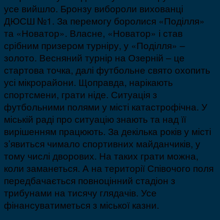
усе вийшло. Бронзу вибороли вихованці
ДЮСШ №1. За перемогу боролися «Поділля»
та «Новатор». Власне, «Новатор» і став
срібним призером турніру, у «Поділля» –
золото. Весняний турнір на Озерній – це
стартова точка, далі футбольне свято охопить
усі мікрорайони. Щоправда, нарікають
спортсмени, грати ніде. Ситуація з
футбольними полями у місті катастрофічна. У
міській раді про ситуацію знають та над її
вирішенням працюють. За декілька років у місті
з’явиться чимало спортивних майданчиків, у
тому числі дворових. На таких грати можна,
коли заманеться. А на території Співочого поля
передбачається повноцінний стадіон з
трибунами на тисячу глядачів. Усе
фінансуватиметься з міської казни.