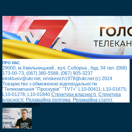
ПРО НАС
29000, м.Хмельницький , вул. Соборна , буд. 34 тел. (068)
173-00-73, (067) 380-5588, (067) 905-3237
eksklusiv@ukr.net, vinskevich1978@ukr.net (с) 2024
Товариство з обмеженою відповідальністю
"Телекомпанія "Проскурів" "TV7+" L10-00411; L10-01675;
L10-01276; L10-01840
Cтруктура власності
Cтруктура
власності
Редакційна політика
Редакційна статут
БІЛЬШЕ НОВИН