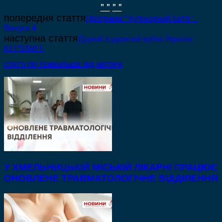
" "
" "
попередня стаття
Програма ” Кулінарний батл ” .
Випуск 4
наступна стаття
Другий відкритий кубок України
KFPS/WFF
СТАТТІ ПО ТЕМІ
БІЛЬШЕ ВІД АВТОРА
У ХМЕЛЬНИЦЬКІЙ МІСЬКІЙ ЛІКАРНІ ПРАЦЮЄ
ОНОВЛЕНЕ ТРАВМАТОЛОГІЧНЕ ВІДДІЛЕННЯ