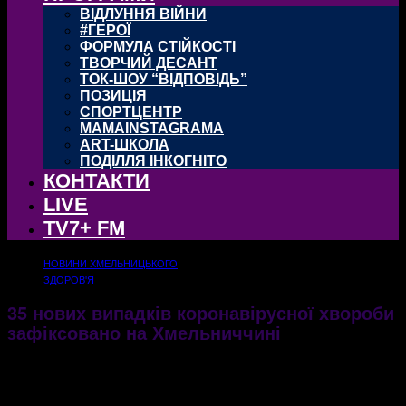
ВІДЛУННЯ ВІЙНИ
#ГЕРОЇ
ФОРМУЛА СТІЙКОСТІ
ТВОРЧИЙ ДЕСАНТ
ТОК-ШОУ “ВІДПОВІДЬ”
ПОЗИЦІЯ
СПОРТЦЕНТР
MAMAINSTAGRAMA
ART-ШКОЛА
ПОДІЛЛЯ ІНКОГНІТО
КОНТАКТИ
LIVE
TV7+ FM
НОВИНИ ХМЕЛЬНИЦЬКОГО
ЗДОРОВ'Я
35 нових випадків коронавірусної хвороби
зафіксовано на Хмельниччині
Кількість хворих знову перевищує кількість одужань майже втричі
04.08.2021
798