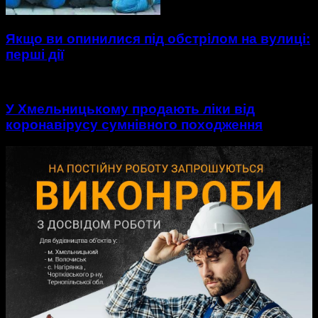
Якщо ви опинилися під обстрілом на вулиці:
перші дії
У Хмельницькому продають ліки від
коронавірусу сумнівного походження