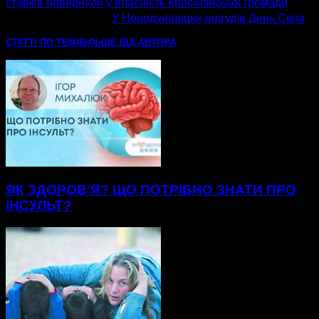
ставків повернули у власність Красилівської громади
наступна стаття
У Новодунаївцях відгудів День Села
СТАТТІ ПО ТЕМІ
БІЛЬШЕ ВІД АВТОРА
ЯК ЗДОРОВʼЯ? ЩО ПОТРІБНО ЗНАТИ ПРО
ІНСУЛЬТ?