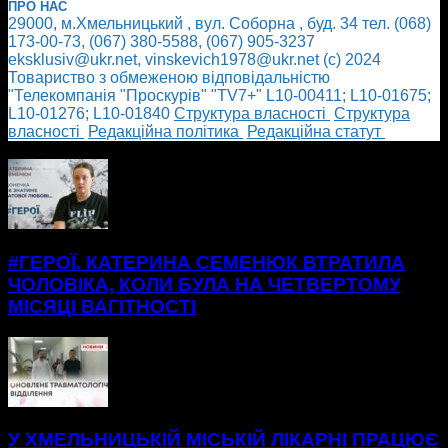
ПРО НАС
29000, м.Хмельницький , вул. Соборна , буд. 34 тел. (068)
173-00-73, (067) 380-5588, (067) 905-3237
eksklusiv@ukr.net, vinskevich1978@ukr.net (с) 2024
Товариство з обмеженою відповідальністю
"Телекомпанія "Проскурів" "TV7+" L10-00411; L10-01675;
L10-01276; L10-01840
Cтруктура власності
Cтруктура
власності
Редакційна політика
Редакційна статут
БІЛЬШЕ НОВИН
#ГЕРОЇ. КАТЕРИНА СЕМЕНЮК ВТРАТИЛА
ЧОЛОВІКА, КОЛИ БУЛА НА ЧЕТВЕРТОМУ
МІСЯЦІ ВАГІТНОСТІ
У ХМЕЛЬНИЦЬКІЙ МІСЬКІЙ ЛІКАРНІ ПРАЦЮЄ