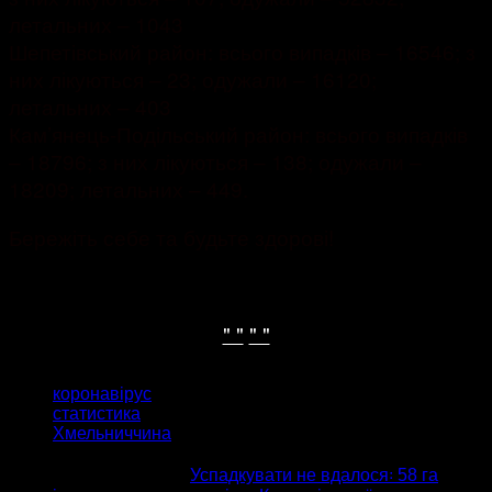
летальних – 1043
Шепетівський район: всього випадків – 16546; з
них лікуються – 23; одужали – 16120;
летальних – 403
Кам’янець-Подільський район: всього випадків
– 18796; з них лікуються – 138; одужали –
18209; летальних – 449.
Бережіть себе та будьте здорові!
" "
" "
ТЕГИ
коронавірус
статистика
Хмельниччина
попередня стаття
Успадкувати не вдалося꞉ 58 га