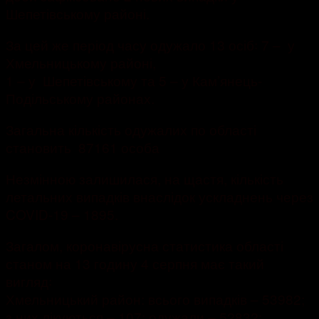
Шепетівському районі.
За цей же період часу одужало 13 осіб꞉ 7 – у
Хмельницькому районі,
1 – у Шепетівському та 5 – у Кам’янець-
Подільському районах.
Загальна кількість одужалих по області
становить 87161 особа
Незмінною залишилася, на щастя, кількість
летальних випадків внаслідок ускладнень через
COVID-19 – 1895.
Загалом, коронавірусна статистика області
станом на 13 годину 4 серпня має такий
вигляд꞉
Хмельницький район: всього випадків – 53982;
з них лікуються – 107; одужали – 52832;