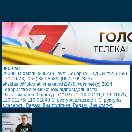
ПРО НАС
29000, м.Хмельницький , вул. Соборна , буд. 34 тел. (068)
173-00-73, (067) 380-5588, (067) 905-3237
eksklusiv@ukr.net, vinskevich1978@ukr.net (с) 2024
Товариство з обмеженою відповідальністю
"Телекомпанія "Проскурів" "TV7+" L10-00411; L10-01675;
L10-01276; L10-01840
Cтруктура власності
Cтруктура
власності
Редакційна політика
Редакційна статут
БІЛЬШЕ НОВИН