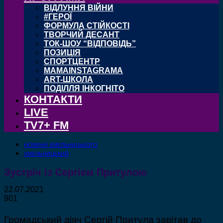
ВІДЛУННЯ ВІЙНИ
#ГЕРОЇ
ФОРМУЛА СТІЙКОСТІ
ТВОРЧИЙ ДЕСАНТ
ТОК-ШОУ “ВІДПОВІДЬ”
ПОЗИЦІЯ
СПОРТЦЕНТР
MAMAINSTAGRAMA
ART-ШКОЛА
ПОДІЛЛЯ ІНКОГНІТО
КОНТАКТИ
LIVE
TV7+ FM
НОВИНИ ХМЕЛЬНИЦЬКОГО
ХМЕЛЬНИЦЬКИЙ
Зустріч із Сергієм Притулою
22.07.2021
901
Громадський діяч Сергій Притула завітав до