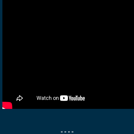
" "
" "