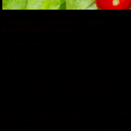
Тандир на дровах – для
ароматних страв
Тандири бувають трьох видів:
дров’яні;
газові;
електричні.
Тандир на дровах – це чудовий варіант і для
дому, і для ресторану. Їжа, приготована на
такому тандирі виходить дуже смачною та
ароматною. Створюється відчуття, що її
готували на природі, на відкритому багатті. Крім
дров можна використовувати вугілля, але
професіонали не радять це робити, тому що