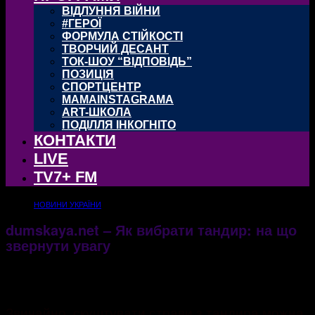
ВІДЛУННЯ ВІЙНИ
#ГЕРОЇ
ФОРМУЛА СТІЙКОСТІ
ТВОРЧИЙ ДЕСАНТ
ТОК-ШОУ “ВІДПОВІДЬ”
ПОЗИЦІЯ
СПОРТЦЕНТР
MAMAINSTAGRAMA
ART-ШКОЛА
ПОДІЛЛЯ ІНКОГНІТО
КОНТАКТИ
LIVE
TV7+ FM
НОВИНИ УКРАЇНИ
dumskaya.net – Як вибрати тандир: на що
звернути увагу
08.07.2022
685
Звичайно, скуштувати страви з тандира можна