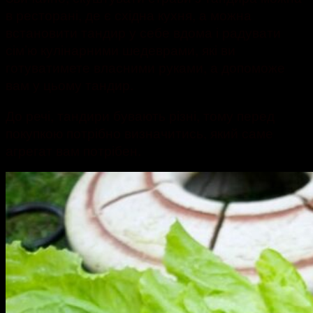
в ресторані, де є східна кухня, а можна
встановити тандир у себе вдома і радувати
сім’ю кулінарними шедеврами, які ви
готуватимете власними руками, а допоможе
вам у цьому тандир.
До речі, тандири бувають різні, тому перед
покупкою потрібно визначитись, який саме
агрегат вам потрібен.