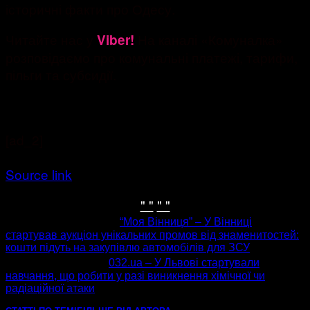
історичні факти про Одесу.
Читайте нас у
На каналі «Комуналка»
Viber!
розповідаємо про комунальні платежі, тарифи,
пільги та субсидії.
[ad_2]
Source link
" "
" "
попередня стаття
“Моя Вінниця” – У Вінниці
стартував аукціон унікальних промов від знаменитостей:
кошти підуть на закупівлю автомобілів для ЗСУ
наступна стаття
032.ua – У Львові стартували
навчання, що робити у разі виникнення хімічної чи
радіаційної атаки