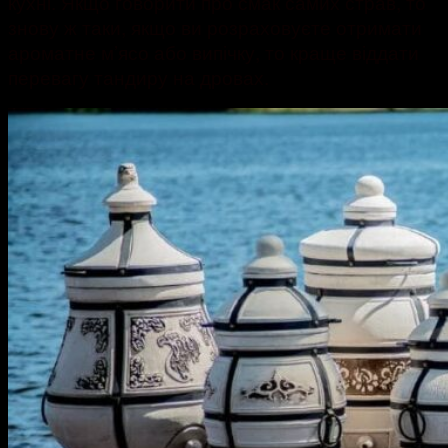
кухні. Якщо говорити про смак самих страв, то
знову ж таки, якщо ви розраховуєте отримати
ароматне м’ясо або випічку, то краще віддати
перевагу тандиру на дровах.