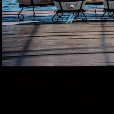
Товщина стінок та
приготування страв
Традиційно тандир виготовляється з кераміки,
тому товщина стін самої печі має велике
значення. Якщо тандир вам потрібен для