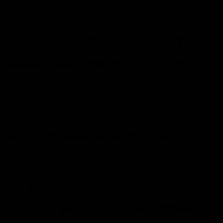
він дає дуже велику жар і страви можуть
елементарно підгоріти. До речі, деревина як
паливо підходить і для стаціонарних, і для
переносних печей. Тобто такий тандир можна
сміливо брати на природу і готувати в ньому
шашлики, птицю та овочі.
Що стосується газових тандирів, то вони
найбільш популярні у ресторанах та кафе.
Вони досить економічні, готувати в них їжу –
легко та просто, але такого аромату, як у
дров’яному тандирі, на жаль, не буде.
Електричний тандир можна встановити навіть
на кухні у квартирі. При приготуванні страв
такий тандир не виділяє ні диму, ні кіптяви.
Розміри у нього компактні. Можна підібрати
тандир, який доповнюватиме дизайн вашої