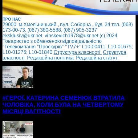
ПРО НАС
29000, м.Хмельницький , вул. Соборна , буд. 34 тел. (068)
173-00-73, (067) 380-5588, (067) 905-3237
eksklusiv@ukr.net, vinskevich1978@ukr.net (с) 2024
Товариство з обмеженою відповідальністю
"Телекомпанія "Проскурів" "TV7+" L10-00411; L10-01675;
L10-01276; L10-01840
Cтруктура власності
Cтруктура
власності
Редакційна політика
Редакційна статут
БІЛЬШЕ НОВИН
#ГЕРОЇ. КАТЕРИНА СЕМЕНЮК ВТРАТИЛА
ЧОЛОВІКА, КОЛИ БУЛА НА ЧЕТВЕРТОМУ
МІСЯЦІ ВАГІТНОСТІ