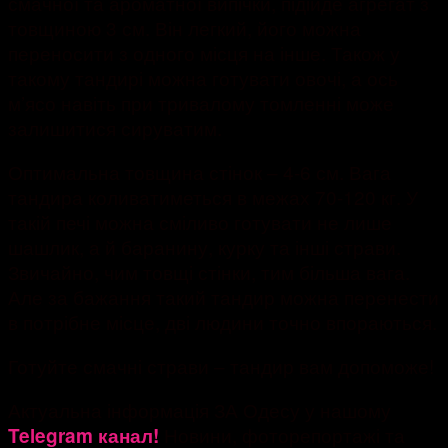
смачної та ароматної випічки, підійде агрегат з
товщиною 3 см. Він легкий, його можна
переносити з одного місця на інше. Також у
такому тандирі можна готувати овочі, а ось
м’ясо навіть при тривалому томленні може
залишитися сируватим.
Оптимальна товщина стінок – 4-6 см. Вага
тандира коливатиметься в межах 70-120 кг. У
такій печі можна сміливо готувати не лише
шашлик, а й баранину, курку та інші страви.
Звичайно, чим товщі стінки, тим більша вага.
Але за бажання такий тандир можна перенести
в потрібне місце, дві людини точно впораються.
Готуйте смачні страви – тандир вам допоможе!
Актуальна інформація ЗА Одесу у нашому
Новини, фоторепортажі та
Telegram канал!