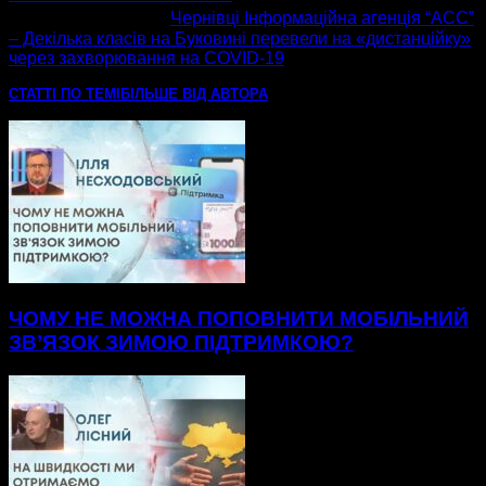
наступна стаття
Чернівці Інформаційна агенція “АСС”
– Декілька класів на Буковині перевели на «дистанційку»
через захворювання на COVID-19
СТАТТІ ПО ТЕМІ
БІЛЬШЕ ВІД АВТОРА
ЧОМУ НЕ МОЖНА ПОПОВНИТИ МОБІЛЬНИЙ
ЗВ’ЯЗОК ЗИМОЮ ПІДТРИМКОЮ?