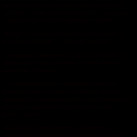
відновили ще вночі. Наразі йде наповнення
системи – саме цим пояснюється те, що вода
з’явилася ще не у всіх будинках харків’ян.
«Метро та наземний транспорт працюють у
штатному режимі», – написав Терехов
У міськраді повідомляють, що в тих місцях, де
зараз не вистачає напруги, на лінії вивели
додаткові «Карсані».
У «Харківобленерго» повідомили, що їхні
фахівці «разом з іншими службами всю ніч
працювали над відновленням електромережі в
регіоні та продовжують виконувати свою
роботу зараз».
«Енергетики продовжують відновлення
електропостачання після ракетного обстрілу.