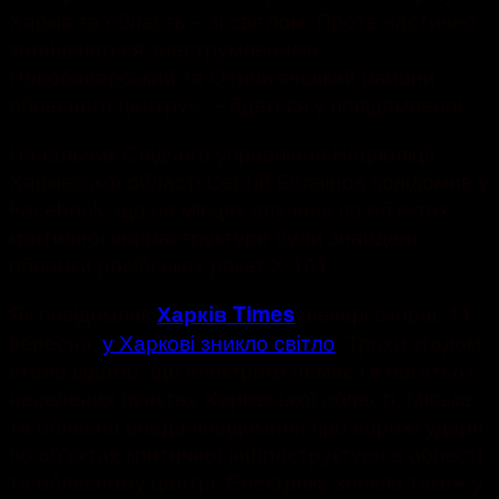
Харків та область – зі світлом. Проте частично
залишаються знеструмленими
Новобаварський та Основ’янський райони
обласного центру», – йдеться у повідомленні.
Начальник Слідчого управління Нацполіції
Харківської області Сергій Болвінов повідомив у
Facebook, що на місцях влучань по об’єктах
критичної інфраструктури були знайдені
обломки російських ракет Х-101.
Як повідомляв
увечері вчораі, 11
Харків Times
вересня,
у Харкові зникло світло
. Трохи згодом
стало відомо, що електрики немає і в багатьох
населених пунктах Харківської області. Міська
та обласна влада повідомили про ворожі удари
по об’єктах критичної інфраструктури в області
та обласному центрі. Електрика зникла також у