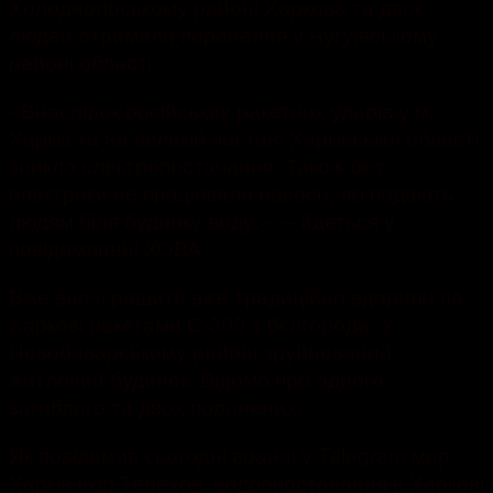
Холодногірському районі Харкова та двоє
людей отримали поранення у Чугуївському
районі області.
«Внаслідок російських ракетних ударів у м.
Харків та на великій частині Харківської області
зникло електропостачання. Також без
електрики не працювали насоси, які подають
людям біля будинку воду.», – йдеться у
повідомленні ХОВА.
Вже вночі рашити вже традиційно вдарили по
Харкові ракетами С-300 з бєлгорода. У
Новобаварському районі зруйнований
житловий будинок. Відомо про одного
загиблого та двох поранених.
Як повідомив сьогодні вранці у Telegram мер
Харків Ігор Терехов, водлопостачання в Харкові