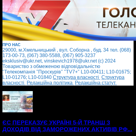
ПРО НАС
29000, м.Хмельницький , вул. Соборна , буд. 34 тел. (068)
173-00-73, (067) 380-5588, (067) 905-3237
eksklusiv@ukr.net, vinskevich1978@ukr.net (с) 2024
Товариство з обмеженою відповідальністю
"Телекомпанія "Проскурів" "TV7+" L10-00411; L10-01675;
L10-01276; L10-01840
Cтруктура власності
Cтруктура
власності
Редакційна політика
Редакційна статут
БІЛЬШЕ НОВИН
ЄС ПЕРЕКАЗУЄ УКРАЇНІ 5-Й ТРАНШ З
ДОХОДІВ ВІД ЗАМОРОЖЕНИХ АКТИВІВ РФ...