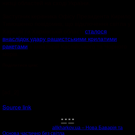
низці областей на сході України.
Заступник керівника Офісу Президента Кирило
Тимошенко повідомив, що відключення світла у
Харкові та Харківській області
сталося
внаслідок удару рашистськими крилатими
ракетами
з акваторій Каспійського та Чорного
морів.
Поділитися цим:
[ad_2]
Source link
" "
" "
попередня стаття
allkharkov.ua – Нова Баварія та
Основа частично без світла