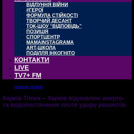
ВІДЛУННЯ ВІЙНИ
#ГЕРОЇ
ФОРМУЛА СТІЙКОСТІ
ТВОРЧИЙ ДЕСАНТ
ТОК-ШОУ “ВІДПОВІДЬ”
ПОЗИЦІЯ
СПОРТЦЕНТР
MAMAINSTAGRAMA
ART-ШКОЛА
ПОДІЛЛЯ ІНКОГНІТО
КОНТАКТИ
LIVE
TV7+ FM
НОВИНИ УКРАЇНИ
Харків Times – Харків відновлює енерго-
та водопостачання після удару рашистів
12.09.2022
582
Електро- та водопостачання, яке було