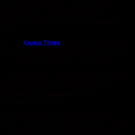
пошкоджене у Харкові та Харківській області
ввечері вчора, 11 вересня, внаслідок
російського ракетного удару, вже відновлено на
80%.
Про це
повідомили у Харківській
Харків Times
обласній військовій адміністрації із посиланням
на начальника ХОВА Олега Синьогубова.
«Наразі по області електро- та водопостачання
відновлено на 80%. Роботи тривають. Дякуємо
нашим енергетикам та рятувальникам за
оперативну та самовіддану роботу!» –
Сказавши Синьогубов.
За його відомостями, внаслідок ракетного
удару з боку Росії по інфраструктурних об’єктах
у Харкові та області загинули двоє людей у ​​