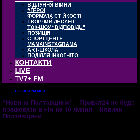
ВІДЛУННЯ ВІЙНИ
#ГЕРОЇ
ФОРМУЛА СТІЙКОСТІ
ТВОРЧИЙ ДЕСАНТ
ТОК-ШОУ “ВІДПОВІДЬ”
ПОЗИЦІЯ
СПОРТЦЕНТР
MAMAINSTAGRAMA
ART-ШКОЛА
ПОДІЛЛЯ ІНКОГНІТО
КОНТАКТИ
LIVE
TV7+ FM
НОВИНИ УКРАЇНИ
“Новини Полтавщини” – Приват24 не буде
працювати в ніч на 10 липня – Новини
Полтавщини
10.07.2022
502