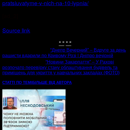
pratsiuvatyme-v-nich-na-10-lypnia/
[ad_2]
Source link
" "
" "
попередня стаття
“Днепр Вечерний” – Вдруге за день
рашисти вдарили по Кривому Розі | Дніпро вечірній
наступна стаття
“Новини Закарпаття” – У Рахові
розпочато перевірку стану облаштування будівель та
приміщень для укриття у навчальних закладах (ФОТО)
СТАТТІ ПО ТЕМІ
БІЛЬШЕ ВІД АВТОРА