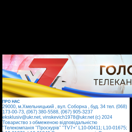
ПРО НАС
29000, м.Хмельницький , вул. Соборна , буд. 34 тел. (068)
173-00-73, (067) 380-5588, (067) 905-3237
eksklusiv@ukr.net, vinskevich1978@ukr.net (с) 2024
Товариство з обмеженою відповідальністю
"Телекомпанія "Проскурів" "TV7+" L10-00411; L10-01675;