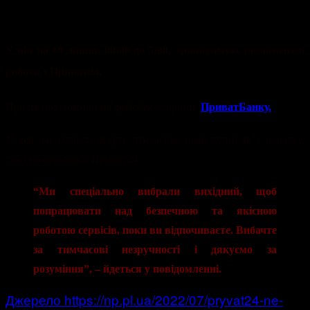
У ніч на 10 липня, 00:00 до 5:00, триватимуть регламентні
роботи з Приват24.
Про це повідомили на фейсбук-сторінці.
ПриватБанку.
У цей час сервіси будуть тимчасово недоступні як у додатку,
так і на веб-версії Приват24.
“Ми спеціально вибрали вихідний, щоб
попрацювати над безпечною та якісною
роботою сервісів, поки ви відпочиваєте. Вибачте
за тимчасові незручності і дякуємо за
розуміння”, – йдеться у повідомленні.
Джерело https://np.pl.ua/2022/07/pryvat24-ne-