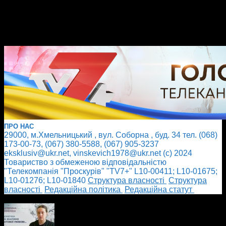
ПРО НАС
29000, м.Хмельницький , вул. Соборна , буд. 34 тел. (068)
173-00-73, (067) 380-5588, (067) 905-3237
eksklusiv@ukr.net, vinskevich1978@ukr.net (с) 2024
Товариство з обмеженою відповідальністю
"Телекомпанія "Проскурів" "TV7+" L10-00411; L10-01675;
L10-01276; L10-01840
Cтруктура власності
Cтруктура
власності
Редакційна політика
Редакційна статут
БІЛЬШЕ НОВИН