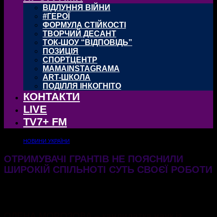
ВІДЛУННЯ ВІЙНИ
#ГЕРОЇ
ФОРМУЛА СТІЙКОСТІ
ТВОРЧИЙ ДЕСАНТ
ТОК-ШОУ “ВІДПОВІДЬ”
ПОЗИЦІЯ
СПОРТЦЕНТР
MAMAINSTAGRAMA
ART-ШКОЛА
ПОДІЛЛЯ ІНКОГНІТО
КОНТАКТИ
LIVE
TV7+ FM
НОВИНИ УКРАЇНИ
ОТРИМУВАЧІ ГРАНТІВ НЕ ПОЯСНИЛИ
ШИРОКІЙ СПІЛЬНОТІ СУТЬ СВОЄЇ РОБОТИ
30.01.2025
527
ОЛЕНА МОРОЗОВА – кандидатка наук із