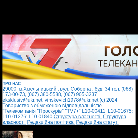
ПРО НАС
29000, м.Хмельницький , вул. Соборна , буд. 34 тел. (068)
173-00-73, (067) 380-5588, (067) 905-3237
eksklusiv@ukr.net, vinskevich1978@ukr.net (с) 2024
Товариство з обмеженою відповідальністю
"Телекомпанія "Проскурів" "TV7+" L10-00411; L10-01675;
L10-01276; L10-01840
Cтруктура власності
Cтруктура
власності
Редакційна політика
Редакційна статут
БІЛЬШЕ НОВИН