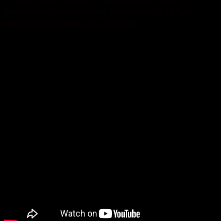
соціальних комунікацій, фахівчиня у галузі
комунікацій і медіатехнологій.