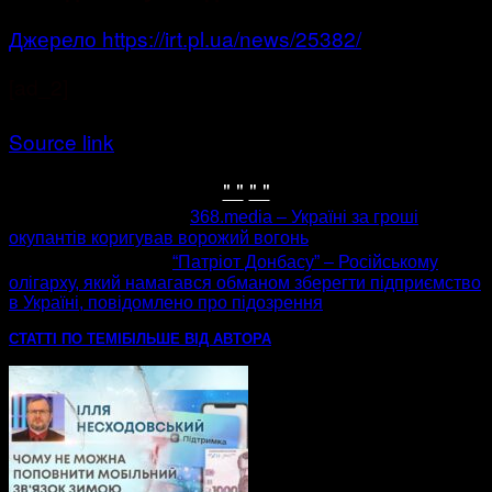
Джерело https://irt.pl.ua/news/25382/
[ad_2]
Source link
" "
" "
попередня стаття
368.media – Україні за гроші
окупантів коригував ворожий вогонь
наступна стаття
“Патріот Донбасу” – Російському
олігарху, який намагався обманом зберегти підприємство
в Україні, повідомлено про підозрення
СТАТТІ ПО ТЕМІ
БІЛЬШЕ ВІД АВТОРА