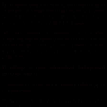
Від початку липня до підрозділів поліції області
надійшло 14 повідомлень від батьків та родичів
про зникнення дітей. Наразі всі зниклі
розшукані та повернуті до батьківщини.
Під час перевірки причин та обставин
залишення ними домівок ювенальні поліцейські
з’ясували, що більшість дітей тікають з дому
через зварювання та непорозуміння з
родичами.
У зв’язку з цим ювенальні поліцейські
рекомендують:
— частіше спілкуватися зі своїми дітьми як друзі
та порадники;
— підтримувати дітей, враховувати їх інтереси
та знати коло друзів;