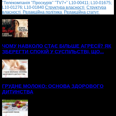
"Телекомпанія "Проскурів" "TV7+" L10-00411; L10-01675;
L10-01276; L10-01840
Cтруктура власності
Cтруктура
власності
Редакційна політика
Редакційна статут
БІЛЬШЕ НОВИН
ЧОМУ НАВКОЛО СТАЄ БІЛЬШЕ АГРЕСІЇ? ЯК
ЗБЕРЕГТИ СПОКІЙ У СУСПІЛЬСТВІ, ЩО...
ГРУДНЕ МОЛОКО: ОСНОВА ЗДОРОВОГО
ДИТИНСТВА