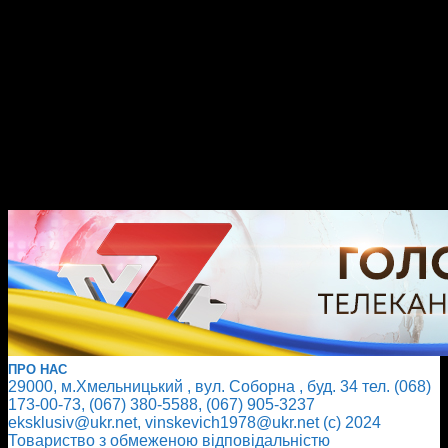
ПРО НАС
29000, м.Хмельницький , вул. Соборна , буд. 34 тел. (068)
173-00-73, (067) 380-5588, (067) 905-3237
eksklusiv@ukr.net, vinskevich1978@ukr.net (с) 2024
Товариство з обмеженою відповідальністю