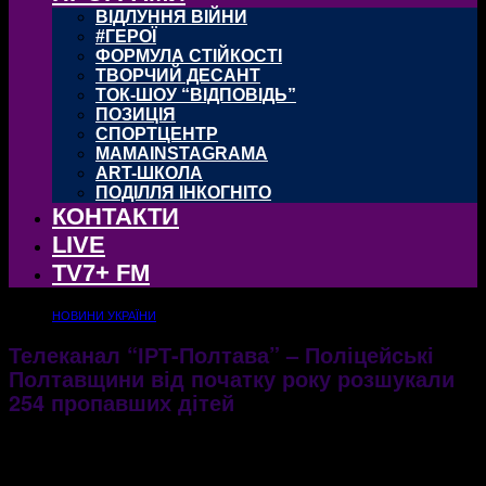
ВІДЛУННЯ ВІЙНИ
#ГЕРОЇ
ФОРМУЛА СТІЙКОСТІ
ТВОРЧИЙ ДЕСАНТ
ТОК-ШОУ “ВІДПОВІДЬ”
ПОЗИЦІЯ
СПОРТЦЕНТР
MAMAINSTAGRAMA
ART-ШКОЛА
ПОДІЛЛЯ ІНКОГНІТО
КОНТАКТИ
LIVE
TV7+ FM
НОВИНИ УКРАЇНИ
Телеканал “ІРТ-Полтава” – Поліцейські
Полтавщини від початку року розшукали
254 пропавших дітей
08.07.2022
606