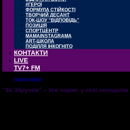
#ГЕРОЇ
ФОРМУЛА СТІЙКОСТІ
ТВОРЧИЙ ДЕСАНТ
ТОК-ШОУ “ВІДПОВІДЬ”
ПОЗИЦІЯ
СПОРТЦЕНТР
MAMAINSTAGRAMA
ART-ШКОЛА
ПОДІЛЛЯ ІНКОГНІТО
КОНТАКТИ
LIVE
TV7+ FM
НОВИНИ УКРАЇНИ
“За Збручем” – Усе чорне: у селі неподалі
31.08.2022
677