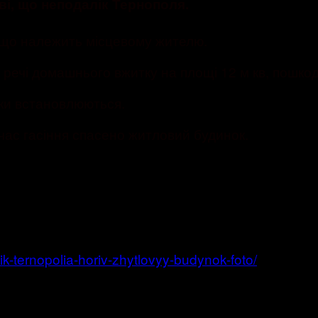
і, що неподалік Тернополя.
 що належить місцевому жителю.
, речі домашнього вжитку на площі 12 м кв, пошко
ки встановлюються.
 час гасіння спасено житловий будинок.
k-ternopolia-horiv-zhytlovyy-budynok-foto/