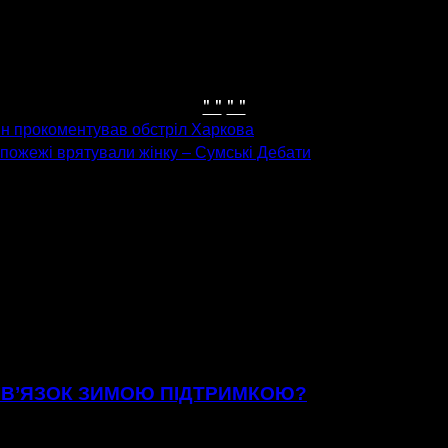
" "
" "
кін прокоментував обстріл Харкова
 пожежі врятували жінку – Сумські Дебати
ЗВ’ЯЗОК ЗИМОЮ ПІДТРИМКОЮ?