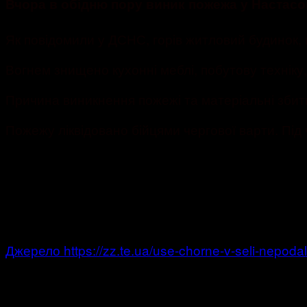
Вчора в обідню пору виник пожежа у Настасов
Як повідомили у ДСНС, горів житловий будинок,
Вогнем знищено кухонні меблі, побутову техніку
Причина виникнення пожежі та матеріальні збит
Пожежу ліквідовано бійцями чергової варти. Під
Джерело https://zz.te.ua/use-chorne-v-seli-nepodali