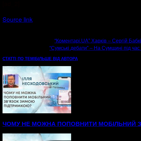
[ad_2]
Source link
попередня стаття
“Коментарі.UA” Харків – Сергій Баб
наступна стаття
“Сумські дебати” – На Сумщині під час
СТАТТІ ПО ТЕМІ
БІЛЬШЕ ВІД АВТОРА
ЧОМУ НЕ МОЖНА ПОПОВНИТИ МОБІЛЬНИЙ 