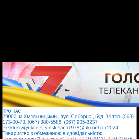
ПРО НАС
29000, м.Хмельницький , вул. Соборна , буд. 34 тел. (068)
173-00-73, (067) 380-5588, (067) 905-3237
eksklusiv@ukr.net, vinskevich1978@ukr.net (с) 2024
Товариство з обмеженою відповідальністю
"Телекомпанія "Проскурів" "TV7+" L10-00411; L10-01675;