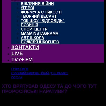
ВІДЛУННЯ ВІЙНИ
#ГЕРОЇ
ФОРМУЛА СТІЙКОСТІ
ТВОРЧИЙ ДЕСАНТ
ТОК-ШОУ “ВІДПОВІДЬ”
ПОЗИЦІЯ
СПОРТЦЕНТР
MAMAINSTAGRAMA
ART-ШКОЛА
ПОДІЛЛЯ ІНКОГНІТО
КОНТАКТИ
LIVE
TV7+ FM
ПРЯМІ ЕФІРИ
ГОЛОВНИЙ ІНФОРМАЦІЙНИЙ ДЕНЬ ОБЛАСТІ
ПОГОДА
ХТО ВРЯТУВАВ ОДЕСУ ТА ДО ЧОГО ТУТ
ПРОРОСІЙСЬКІ НАРАТИВИ?
17.12.2024
550