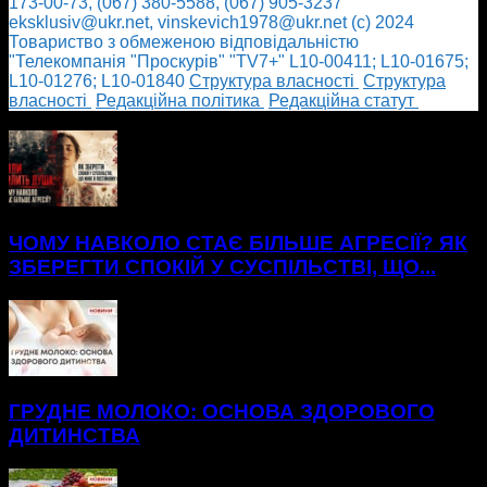
173-00-73, (067) 380-5588, (067) 905-3237
eksklusiv@ukr.net, vinskevich1978@ukr.net (с) 2024
Товариство з обмеженою відповідальністю
"Телекомпанія "Проскурів" "TV7+" L10-00411; L10-01675;
L10-01276; L10-01840
Cтруктура власності
Cтруктура
власності
Редакційна політика
Редакційна статут
БІЛЬШЕ НОВИН
ЧОМУ НАВКОЛО СТАЄ БІЛЬШЕ АГРЕСІЇ? ЯК
ЗБЕРЕГТИ СПОКІЙ У СУСПІЛЬСТВІ, ЩО...
ГРУДНЕ МОЛОКО: ОСНОВА ЗДОРОВОГО
ДИТИНСТВА