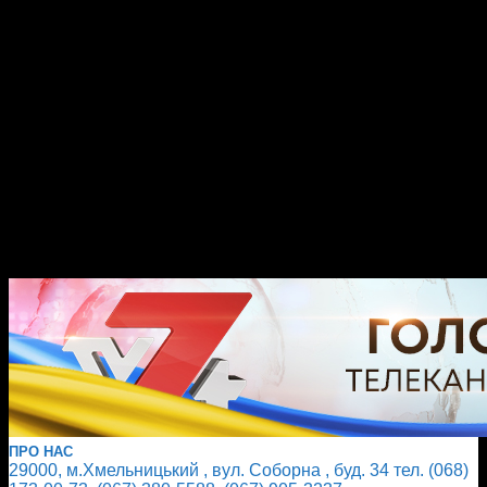
ПРО НАС
29000, м.Хмельницький , вул. Соборна , буд. 34 тел. (068)