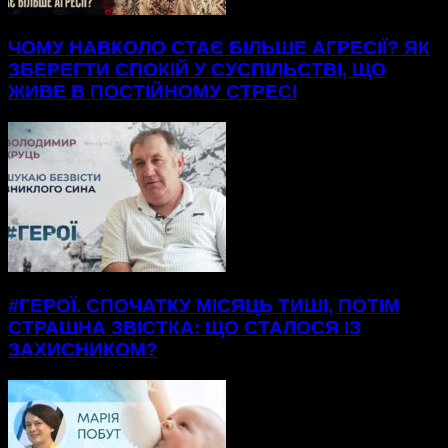
ЧОМУ НАВКОЛО СТАЄ БІЛЬШЕ АГРЕСІЇ? ЯК
ЗБЕРЕГТИ СПОКІЙ У СУСПІЛЬСТВІ, ЩО
ЖИВЕ В ПОСТІЙНОМУ СТРЕСІ
#ГЕРОЇ. СПОЧАТКУ МІСЯЦЬ ТИШІ, ПОТІМ
СТРАШНА ЗВІСТКА: ЩО СТАЛОСЯ ІЗ
ЗАХИСНИКОМ?