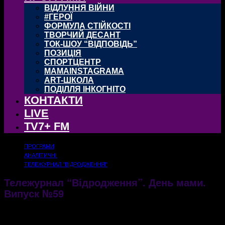
ВІДЛУННЯ ВІЙНИ
#ГЕРОЇ
ФОРМУЛА СТІЙКОСТІ
ТВОРЧИЙ ДЕСАНТ
ТОК-ШОУ “ВІДПОВІДЬ”
ПОЗИЦІЯ
СПОРТЦЕНТР
MAMAINSTAGRAMA
ART-ШКОЛА
ПОДІЛЛЯ ІНКОГНІТО
КОНТАКТИ
LIVE
TV7+ FM
ПРОГРАМИ
АНАЛІТИЧНІ
ТЕЛЕЖУРНАЛ "ВІДРОДЖЕННЯ"
Тележурнал “Відродження”. День мами.
Випуск №59
15.05.2017
3243