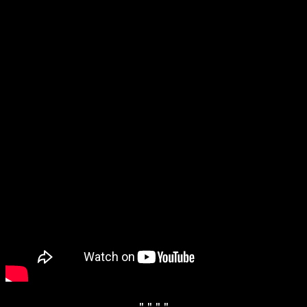
" "
" "