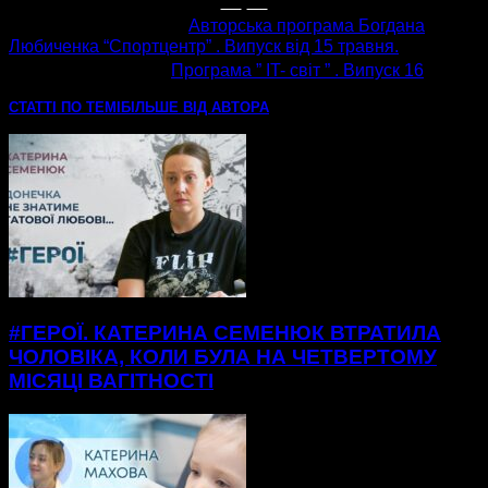
попередня стаття
Авторська програма Богдана
Любиченка “Спортцентр” . Випуск від 15 травня.
наступна стаття
Програма ” IT- світ ” . Випуск 16
СТАТТІ ПО ТЕМІ
БІЛЬШЕ ВІД АВТОРА
#ГЕРОЇ. КАТЕРИНА СЕМЕНЮК ВТРАТИЛА
ЧОЛОВІКА, КОЛИ БУЛА НА ЧЕТВЕРТОМУ
МІСЯЦІ ВАГІТНОСТІ