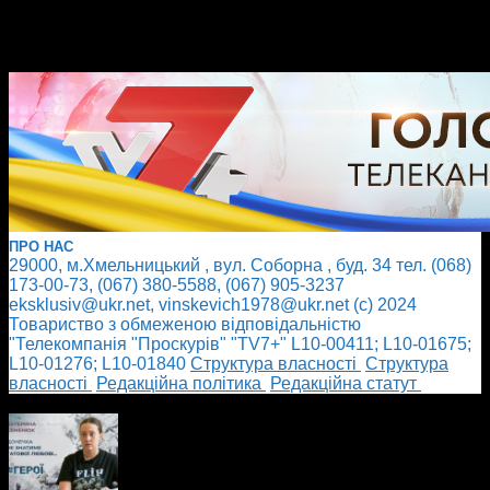
ПРО НАС
29000, м.Хмельницький , вул. Соборна , буд. 34 тел. (068)
173-00-73, (067) 380-5588, (067) 905-3237
eksklusiv@ukr.net, vinskevich1978@ukr.net (с) 2024
Товариство з обмеженою відповідальністю
"Телекомпанія "Проскурів" "TV7+" L10-00411; L10-01675;
L10-01276; L10-01840
Cтруктура власності
Cтруктура
власності
Редакційна політика
Редакційна статут
БІЛЬШЕ НОВИН