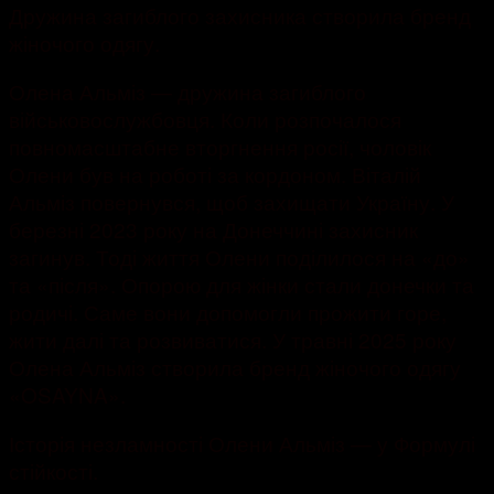
Дружина загиблого захисника створила бренд
жіночого одягу.
Олена Альміз — дружина загиблого
військовослужбовця. Коли розпочалося
повномасштабне вторгнення росії, чоловік
Олени був на роботі за кордоном. Віталій
Альміз повернувся, щоб захищати Україну. У
березні 2023 року на Донеччині захисник
загинув. Тоді життя Олени поділилося на «до»
та «після». Опорою для жінки стали донечки та
родичі. Саме вони допомогли прожити горе,
жити далі та розвиватися. У травні 2025 року
Олена Альміз створила бренд жіночого одягу
«OSAYNA».
Історія незламності Олени Альміз — у Формулі
стійкості.