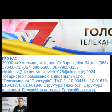
ПРО НАС
29000, м.Хмельницький , вул. Соборна , буд. 34 тел. (068)
173-00-73, (067) 380-5588, (067) 905-3237
eksklusiv@ukr.net, vinskevich1978@ukr.net (с) 2024
Товариство з обмеженою відповідальністю
"Телекомпанія "Проскурів" "TV7+" L10-00411; L10-01675;
L10-01276; L10-01840
Cтруктура власності
Cтруктура
власності
Редакційна політика
Редакційна статут
БІЛЬШЕ НОВИН