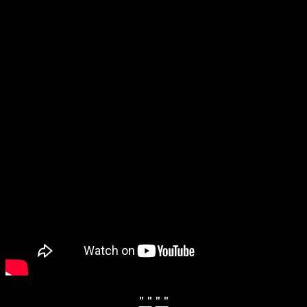
" "
" "