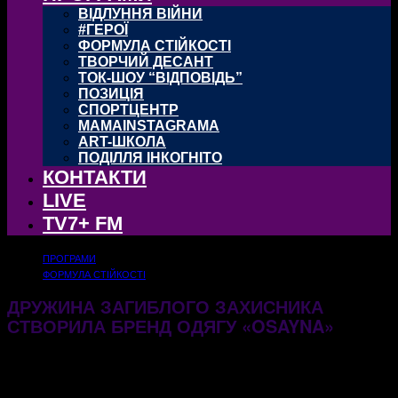
ВІДЛУННЯ ВІЙНИ
#ГЕРОЇ
ФОРМУЛА СТІЙКОСТІ
ТВОРЧИЙ ДЕСАНТ
ТОК-ШОУ “ВІДПОВІДЬ”
ПОЗИЦІЯ
СПОРТЦЕНТР
MAMAINSTAGRAMA
ART-ШКОЛА
ПОДІЛЛЯ ІНКОГНІТО
КОНТАКТИ
LIVE
TV7+ FM
ПРОГРАМИ
ФОРМУЛА СТІЙКОСТІ
ДРУЖИНА ЗАГИБЛОГО ЗАХИСНИКА
СТВОРИЛА БРЕНД ОДЯГУ «OSAYNA»
04.03.2026
360