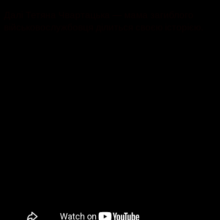
Далі Тетяна Чвартацька — мама загиблого
військовослужбовця ділиться своєю історією.