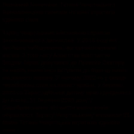
Позивний November. Тетяна Чвартацька з
Ярмолинецької громади на війні втратила
єдиного сина.
Тарас Чвартацький військовою справою
захоплювався з дитинства. У 2016 році він
пройшов таборування, яке організовували
азовці. З того часу Азов став його ціллю.
Згодом Тарас долучився до Правого Сектору
та навіть намагався вступити до Французького
іноземного легіону. У лютому 2022-го у складі
тероборони став на захист країни. У березні
2023-го Тарас здійснив дитячу мрію і доєднався
до Азова. 31 березня 2023 року у
Серебрянському лісі життя юного воїна
обірвалося. Тарасу Чвартацькому назавжди 23.
Мама Тетяна Чвартацька втратила єдиного
сина.