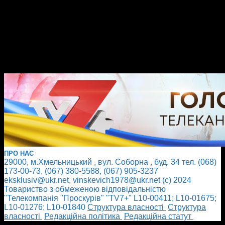
ПРО НАС
29000, м.Хмельницький , вул. Соборна , буд. 34 тел. (068)
173-00-73, (067) 380-5588, (067) 905-3237
eksklusiv@ukr.net, vinskevich1978@ukr.net (с) 2024
Товариство з обмеженою відповідальністю
"Телекомпанія "Проскурів" "TV7+" L10-00411; L10-01675;
L10-01276; L10-01840
Cтруктура власності
Cтруктура
власності
Редакційна політика
Редакційна статут