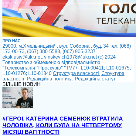
ПРО НАС
29000, м.Хмельницький , вул. Соборна , буд. 34 тел. (068)
173-00-73, (067) 380-5588, (067) 905-3237
eksklusiv@ukr.net, vinskevich1978@ukr.net (с) 2024
Товариство з обмеженою відповідальністю
"Телекомпанія "Проскурів" "TV7+" L10-00411; L10-01675;
L10-01276; L10-01840
Cтруктура власності
Cтруктура
власності
Редакційна політика
Редакційна статут
БІЛЬШЕ НОВИН
#ГЕРОЇ. КАТЕРИНА СЕМЕНЮК ВТРАТИЛА
ЧОЛОВІКА, КОЛИ БУЛА НА ЧЕТВЕРТОМУ
МІСЯЦІ ВАГІТНОСТІ