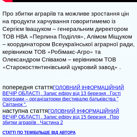
Про збитки аграріїв та можливе зростання цін
на продукти харчування говоритимемо із
Сергієм Іващуком – генеральним директором
ТОВ НВА «Перлина Поділля», Алімом Міщуком
– координатором Всеукраїнської аграрної ради,
керівником ТОВ «Робімакс-Агро» та
Олександром Співаком – керівником ТОВ
«Старокостянтинівський цукровий завод» .
" "
" "
попередня стаття
ГОЛОВНИЙ ІНФОРМАЦІЙНИЙ
ВЕЧІР ОБЛАСТІ . Запис ефіру від 13 березня . Гості
програми – організаторки фестивалю батьківства ”
Світанок “.
наступна стаття
ГОЛОВНИЙ ІНФОРМАЦІЙНИЙ
ВЕЧІР ОБЛАСТІ . Запис ефіру від 15 березня . Про
збитки аграріїв . Частина 2
СТАТТІ ПО ТЕМІ
БІЛЬШЕ ВІД АВТОРА