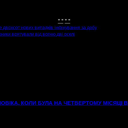
" "
" "
е двохсот нових випадків інфікування за добу
ики врятували від вогню дві оселі
ОВІКА, КОЛИ БУЛА НА ЧЕТВЕРТОМУ МІСЯЦІ В