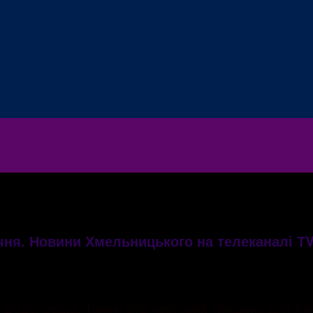
ічня. Новини Хмельницького на телеканалі Т
о Водохреща. Таким був черговий тиждень для Хме