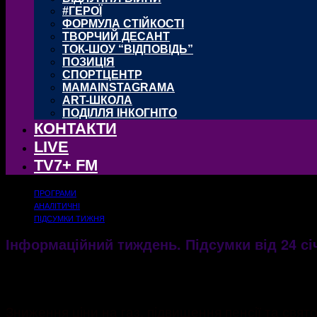
#ГЕРОЇ
ФОРМУЛА СТІЙКОСТІ
ТВОРЧИЙ ДЕСАНТ
ТОК-ШОУ “ВІДПОВІДЬ”
ПОЗИЦІЯ
СПОРТЦЕНТР
MAMAINSTAGRAMA
ART-ШКОЛА
ПОДІЛЛЯ ІНКОГНІТО
КОНТАКТИ
LIVE
TV7+ FM
ПРОГРАМИ
АНАЛІТИЧНІ
ПІДСУМКИ ТИЖНЯ
Інформаційний тиждень. Підсумки від 24 с
25.01.2021
1381
Зниження ціни на газ, підвищення пенсії та свят