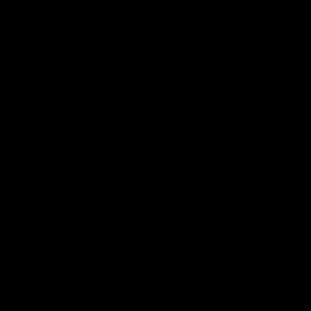
1423
Вчителям відмінили надбавки, Габінета
остаточно звільнили а кінотеатру імені
Шевченка – 80 років. Таким був черговий
тиждень для Хмельниччини. Головні події
останніх семи днів – у Підсумках тижня.