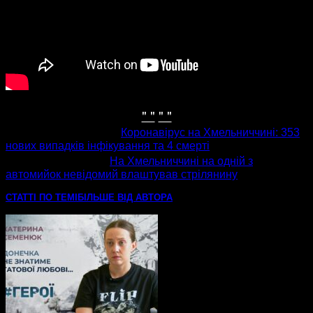
" "
" "
попередня стаття
Коронавірус на Хмельниччині: 353
нових випадків інфікування та 4 смерті
наступна стаття
На Хмельниччині на одній з
автомийок невідомий влаштував стрілянину
СТАТТІ ПО ТЕМІ
БІЛЬШЕ ВІД АВТОРА