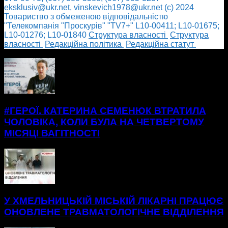
eksklusiv@ukr.net, vinskevich1978@ukr.net (с) 2024
Товариство з обмеженою відповідальністю
"Телекомпанія "Проскурів" "TV7+" L10-00411; L10-01675;
L10-01276; L10-01840
Cтруктура власності
Cтруктура
власності
Редакційна політика
Редакційна статут
БІЛЬШЕ НОВИН
#ГЕРОЇ. КАТЕРИНА СЕМЕНЮК ВТРАТИЛА
ЧОЛОВІКА, КОЛИ БУЛА НА ЧЕТВЕРТОМУ
МІСЯЦІ ВАГІТНОСТІ
У ХМЕЛЬНИЦЬКІЙ МІСЬКІЙ ЛІКАРНІ ПРАЦЮЄ
ОНОВЛЕНЕ ТРАВМАТОЛОГІЧНЕ ВІДДІЛЕННЯ