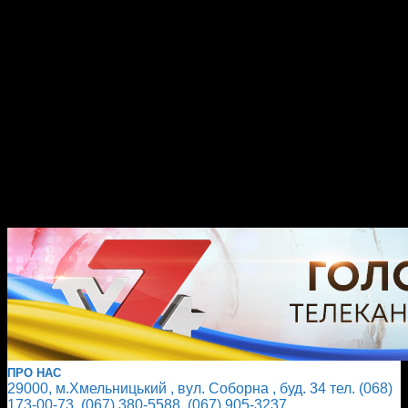
ПРО НАС
29000, м.Хмельницький , вул. Соборна , буд. 34 тел. (068)
173-00-73, (067) 380-5588, (067) 905-3237