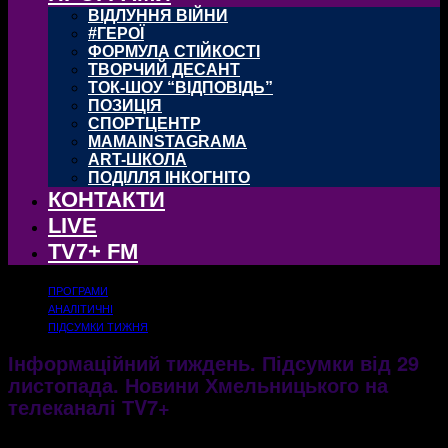
ВІДЛУННЯ ВІЙНИ
#ГЕРОЇ
ФОРМУЛА СТІЙКОСТІ
ТВОРЧИЙ ДЕСАНТ
ТОК-ШОУ “ВІДПОВІДЬ”
ПОЗИЦІЯ
СПОРТЦЕНТР
MAMAINSTAGRAMA
ART-ШКОЛА
ПОДІЛЛЯ ІНКОГНІТО
КОНТАКТИ
LIVE
TV7+ FM
ПРОГРАМИ
АНАЛІТИЧНІ
ПІДСУМКИ ТИЖНЯ
Інформаційний тиждень. Підсумки від 29
листопада. Новини Хмельницького на
телеканалі ТV7+
30.11.2020