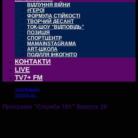
ВІДЛУННЯ ВІЙНИ
#ГЕРОЇ
ФОРМУЛА СТІЙКОСТІ
ТВОРЧИЙ ДЕСАНТ
ТОК-ШОУ “ВІДПОВІДЬ”
ПОЗИЦІЯ
СПОРТЦЕНТР
MAMAINSTAGRAMA
ART-ШКОЛА
ПОДІЛЛЯ ІНКОГНІТО
КОНТАКТИ
LIVE
TV7+ FM
ІНФОРМАЦІЙНІ
СЛУЖБА 101
Програма “Служба 101″ Випуск 26
25.04.2017
3295