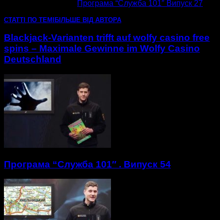
наступна стаття
Програма “Служба 101″ Випуск 27
СТАТТІ ПО ТЕМІ
БІЛЬШЕ ВІД АВТОРА
Blackjack-Varianten trifft auf wolfy casino free
spins – Maximale Gewinne im Wolfy Casino
Deutschland
Програма “Служба 101″ . Випуск 54