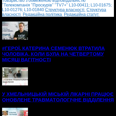
Товариство з обмеженою відповідальністю
"Телекомпанія "Проскурів" "TV7+" L10-00411; L10-01675;
L10-01276; L10-01840
Cтруктура власності
Cтруктура
власності
Редакційна політика
Редакційна статут
БІЛЬШЕ НОВИН
#ГЕРОЇ. КАТЕРИНА СЕМЕНЮК ВТРАТИЛА
ЧОЛОВІКА, КОЛИ БУЛА НА ЧЕТВЕРТОМУ
МІСЯЦІ ВАГІТНОСТІ
У ХМЕЛЬНИЦЬКІЙ МІСЬКІЙ ЛІКАРНІ ПРАЦЮЄ
ОНОВЛЕНЕ ТРАВМАТОЛОГІЧНЕ ВІДДІЛЕННЯ