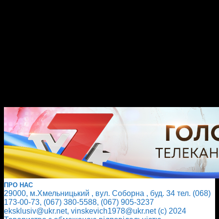
ПРО НАС
29000, м.Хмельницький , вул. Соборна , буд. 34 тел. (068)
173-00-73, (067) 380-5588, (067) 905-3237
eksklusiv@ukr.net, vinskevich1978@ukr.net (с) 2024