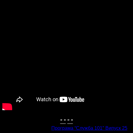
" "
" "
попередня стаття
Програма “Служба 101″ Випуск 25