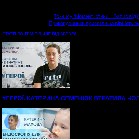
попередня стаття
Ток-шоу “Момент істини” . Запис від 8
наступна стаття
Прикордонники присягли на вірність Ук
СТАТТІ ПО ТЕМІ
БІЛЬШЕ ВІД АВТОРА
#ГЕРОЇ. КАТЕРИНА СЕМЕНЮК ВТРАТИЛА ЧОЛ