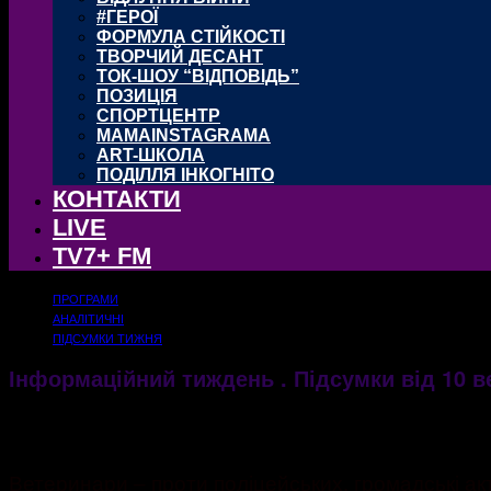
#ГЕРОЇ
ФОРМУЛА СТІЙКОСТІ
ТВОРЧИЙ ДЕСАНТ
ТОК-ШОУ “ВІДПОВІДЬ”
ПОЗИЦІЯ
СПОРТЦЕНТР
MAMAINSTAGRAMA
ART-ШКОЛА
ПОДІЛЛЯ ІНКОГНІТО
КОНТАКТИ
LIVE
TV7+ FM
ПРОГРАМИ
АНАЛІТИЧНІ
ПІДСУМКИ ТИЖНЯ
Інформаційний тиждень . Підсумки від 10 в
11.09.2017
2067
Ветеринари – проти поліцейських, громадські акт