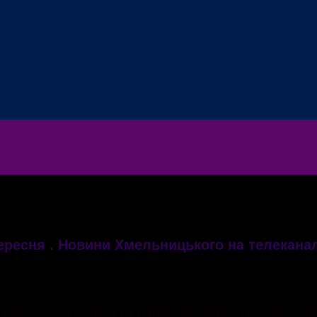
ересня . Новини Хмельницького на телеканал
ивісти – за хабарі та нардепи змінюють освіту. Т