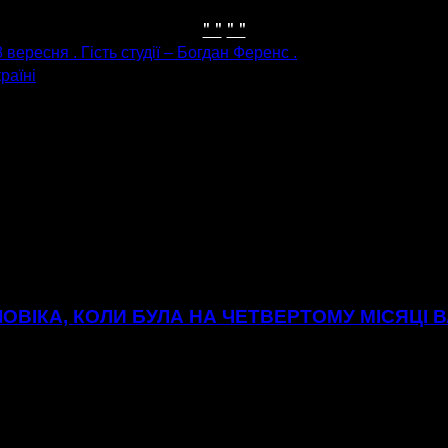
" "
" "
 вересня . Гість студії – Богдан Ференс .
раїні
ОВІКА, КОЛИ БУЛА НА ЧЕТВЕРТОМУ МІСЯЦІ В