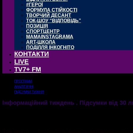
#ГЕРОЇ
ФОРМУЛА СТІЙКОСТІ
ТВОРЧИЙ ДЕСАНТ
ТОК-ШОУ “ВІДПОВІДЬ”
ПОЗИЦІЯ
СПОРТЦЕНТР
MAMAINSTAGRAMA
ART-ШКОЛА
ПОДІЛЛЯ ІНКОГНІТО
КОНТАКТИ
LIVE
TV7+ FM
ПРОГРАМИ
АНАЛІТИЧНІ
ПІДСУМКИ ТИЖНЯ
Інформаційний тиждень . Підсумки від 30 л
01.08.2017
2505
Три брати – терористи, замість автомобільного