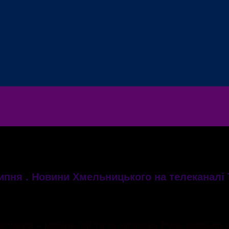
ипня . Новини Хмельницького на телеканалі 
 номера – мобільний та як Київська Русь ставала