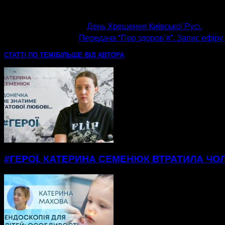
попередня стаття
День Хрещення Київської Русі.
наступна стаття
Передача “Про здоров’я”. Запис ефіру в
СТАТТІ ПО ТЕМІ
БІЛЬШЕ ВІД АВТОРА
#ГЕРОЇ. КАТЕРИНА СЕМЕНЮК ВТРАТИЛА ЧОЛ