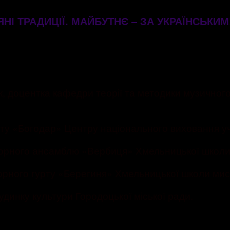
НІ ТРАДИЦІЇ. МАЙБУТНЄ – ЗА УКРАЇНСЬКИ
, доцентка кафедри теорії та методики музичног
у «Богодар» Центру національного виховання учн
орного ансамблю «Вербиця» Хмельницької школи
рного гурту «Берегиня» Хмельницької школи мис
нку культури Городоцької міської ради.