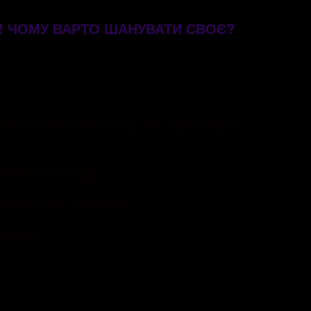
М! ЧОМУ ВАРТО ШАНУВАТИ СВОЄ?
о мистецтва Хмельницької гуманітарно-
івської молоді.
 мистецтв «Райдуга».
тецтв.