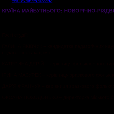
ТОК ШОУ “НЕ БЕЗ ПРОБЛЕМ”
КРАЇНА МАЙБУТНЬОГО: НОВОРІЧНО-РІЗДВЯ
17.12.2024
1478
Гості студії:
ГАЛИНА ЯКІВЧУК – кандидатка педагогічних наук
педагогічної академії.
КАТЕРИНА ДЕРІЙ – керівниця фольклорного гурт
ІРИНА МАЗУРЕК – керівниця зразкового фолькл
ДАР’Я ФРАНЧУК – керівниця зразкового фолькло
ОКСАНА ПОХОДОНЬКО – директорка міського буди