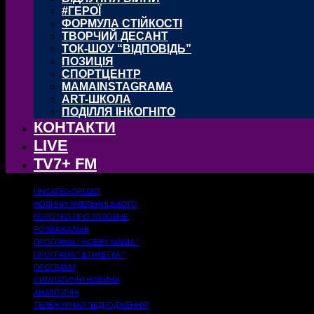
#ГЕРОЇ
ФОРМУЛА СТІЙКОСТІ
ТВОРЧИЙ ДЕСАНТ
ТОК-ШОУ “ВІДПОВІДЬ”
ПОЗИЦІЯ
СПОРТЦЕНТР
MAMAINSTAGRAMA
ART-ШКОЛА
ПОДІЛЛЯ ІНКОГНІТО
КОНТАКТИ
LIVE
TV7+ FM
UNCATEGORIZED
НОВИНИ ХМЕЛЬНИЦЬКОГО
КОРОТКО ПРО ГОЛОВНЕ
РОЗВАЖАЛЬНІ
ПРОГРАМА " HOBBY MANIA "
ПРОГРАМА " ЕТИКЕТКА "
ПРОГРАМИ
СИМПАТИЧНІ НОВИНИ
АНАЛІТИЧНІ
ТЕЛЕЖУРНАЛ "ВІДРОДЖЕННЯ"