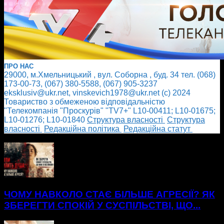
ПРО НАС
29000, м.Хмельницький , вул. Соборна , буд. 34 тел. (068)
173-00-73, (067) 380-5588, (067) 905-3237
eksklusiv@ukr.net, vinskevich1978@ukr.net (с) 2024
Товариство з обмеженою відповідальністю
"Телекомпанія "Проскурів" "TV7+" L10-00411; L10-01675;
L10-01276; L10-01840
Cтруктура власності
Cтруктура
власності
Редакційна політика
Редакційна статут
БІЛЬШЕ НОВИН
ЧОМУ НАВКОЛО СТАЄ БІЛЬШЕ АГРЕСІЇ? ЯК
ЗБЕРЕГТИ СПОКІЙ У СУСПІЛЬСТВІ, ЩО...