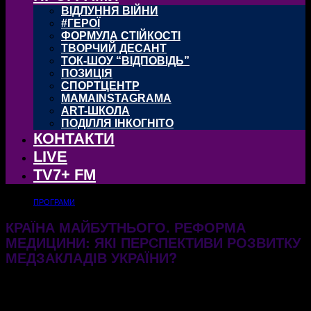
ВІДЛУННЯ ВІЙНИ
#ГЕРОЇ
ФОРМУЛА СТІЙКОСТІ
ТВОРЧИЙ ДЕСАНТ
ТОК-ШОУ “ВІДПОВІДЬ”
ПОЗИЦІЯ
СПОРТЦЕНТР
MAMAINSTAGRAMA
ART-ШКОЛА
ПОДІЛЛЯ ІНКОГНІТО
КОНТАКТИ
LIVE
TV7+ FM
ПРОГРАМИ
КРАЇНА МАЙБУТНЬОГО. РЕФОРМА
МЕДИЦИНИ: ЯКІ ПЕРСПЕКТИВИ РОЗВИТКУ
МЕДЗАКЛАДІВ УКРАЇНИ?
21.05.2025
418