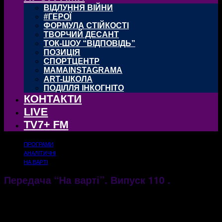
ВІДЛУННЯ ВІЙНИ
#ГЕРОЇ
ФОРМУЛА СТІЙКОСТІ
ТВОРЧИЙ ДЕСАНТ
ТОК-ШОУ “ВІДПОВІДЬ”
ПОЗИЦІЯ
СПОРТЦЕНТР
MAMAINSTAGRAMA
ART-ШКОЛА
ПОДІЛЛЯ ІНКОГНІТО
КОНТАКТИ
LIVE
TV7+ FM
ПРОГРАМИ
АНАЛІТИЧНІ
НА ВАРТІ
Передача “На варті”. Випуск 110 .
30.01.2020
1222