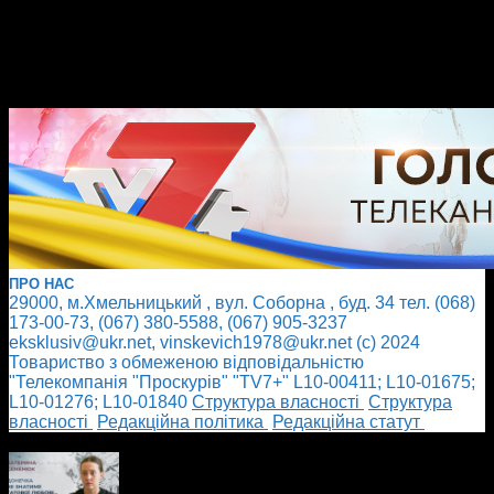
ПРО НАС
29000, м.Хмельницький , вул. Соборна , буд. 34 тел. (068)
173-00-73, (067) 380-5588, (067) 905-3237
eksklusiv@ukr.net, vinskevich1978@ukr.net (с) 2024
Товариство з обмеженою відповідальністю
"Телекомпанія "Проскурів" "TV7+" L10-00411; L10-01675;
L10-01276; L10-01840
Cтруктура власності
Cтруктура
власності
Редакційна політика
Редакційна статут
БІЛЬШЕ НОВИН