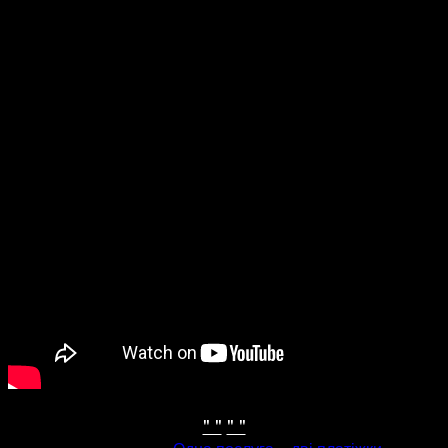
" "
" "