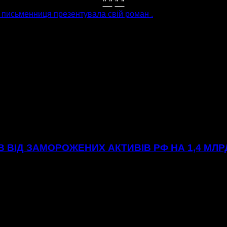
" "
" "
 письменниця презентувала свій роман .
ІВ ВІД ЗАМОРОЖЕНИХ АКТИВІВ РФ НА 1,4 МЛ