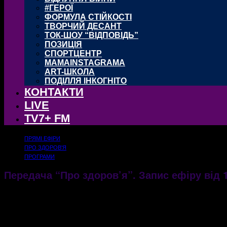
#ГЕРОЇ
ФОРМУЛА СТІЙКОСТІ
ТВОРЧИЙ ДЕСАНТ
ТОК-ШОУ “ВІДПОВІДЬ”
ПОЗИЦІЯ
СПОРТЦЕНТР
MAMAINSTAGRAMA
ART-ШКОЛА
ПОДІЛЛЯ ІНКОГНІТО
КОНТАКТИ
LIVE
TV7+ FM
ПРЯМІ ЕФІРИ
ПРО ЗДОРОВ'Я
ПРОГРАМИ
Передача “Про здоров’я”. Запис ефіру від 1
18.07.2017
2439