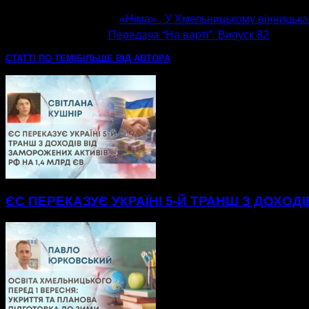
попередня стаття
«Німа» . У Хмельницькому вінницька
наступна стаття
Передача “На варті”. Випуск 82
СТАТТІ ПО ТЕМІ
БІЛЬШЕ ВІД АВТОРА
ЄС ПЕРЕКАЗУЄ УКРАЇНІ 5-Й ТРАНШ З ДОХОД