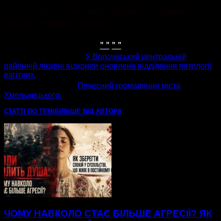
Гість студії : Олександр Жилко – головний
акушер гінеколог області.
" "
" "
попередня стаття
У Волочиський центральній
районній лікарні відкрили оновлене відділення патології
вагітних.
наступна стаття
Почесний громадянин міста
Хмельницького.
СТАТТІ ПО ТЕМІ
БІЛЬШЕ ВІД АВТОРА
ЧОМУ НАВКОЛО СТАЄ БІЛЬШЕ АГРЕСІЇ? ЯК