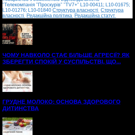
"Телекомпанія "Проскурів" "TV7+" L10-00411; L10-01675;
L10-01276; L10-01840
Cтруктура власності
Cтруктура
власності
Редакційна політика
Редакційна статут
БІЛЬШЕ НОВИН
ЧОМУ НАВКОЛО СТАЄ БІЛЬШЕ АГРЕСІЇ? ЯК
ЗБЕРЕГТИ СПОКІЙ У СУСПІЛЬСТВІ, ЩО...
ГРУДНЕ МОЛОКО: ОСНОВА ЗДОРОВОГО
ДИТИНСТВА