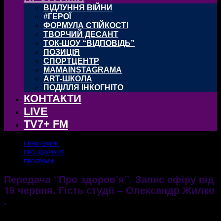
ВІДЛУННЯ ВІЙНИ
#ГЕРОЇ
ФОРМУЛА СТІЙКОСТІ
ТВОРЧИЙ ДЕСАНТ
ТОК-ШОУ “ВІДПОВІДЬ”
ПОЗИЦІЯ
СПОРТЦЕНТР
MAMAINSTAGRAMA
ART-ШКОЛА
ПОДІЛЛЯ ІНКОГНІТО
КОНТАКТИ
LIVE
TV7+ FM
ПРЯМІ ЕФІРИ
ПРО ЗДОРОВ'Я
ПРОГРАМИ
Передача “Про здоров’я”. Запис ефіру від
19 червня. Гість студії – Олександр Жилко
.
20.06.2017