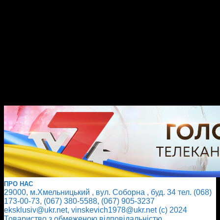
ПРО НАС
29000, м.Хмельницький , вул. Соборна , буд. 34 тел. (068)
173-00-73, (067) 380-5588, (067) 905-3237
eksklusiv@ukr.net, vinskevich1978@ukr.net (с) 2024
Товариство з обмеженою відповідальністю