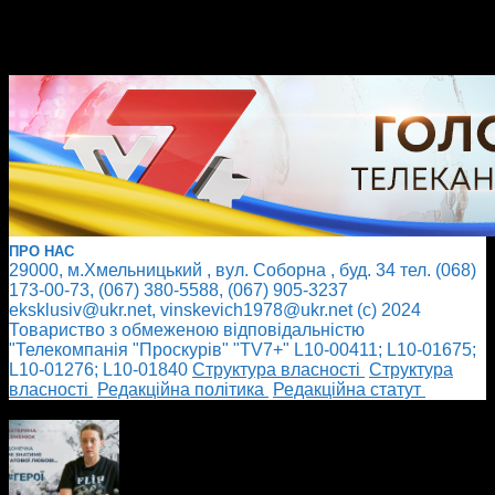
ПРО НАС
29000, м.Хмельницький , вул. Соборна , буд. 34 тел. (068)
173-00-73, (067) 380-5588, (067) 905-3237
eksklusiv@ukr.net, vinskevich1978@ukr.net (с) 2024
Товариство з обмеженою відповідальністю
"Телекомпанія "Проскурів" "TV7+" L10-00411; L10-01675;
L10-01276; L10-01840
Cтруктура власності
Cтруктура
власності
Редакційна політика
Редакційна статут
БІЛЬШЕ НОВИН