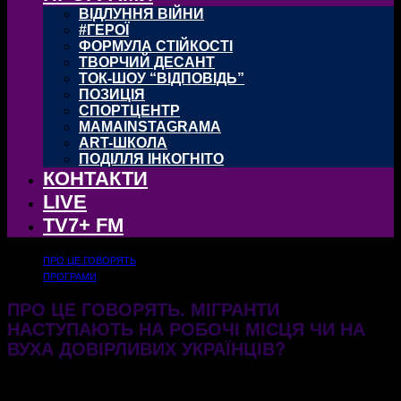
ВІДЛУННЯ ВІЙНИ
#ГЕРОЇ
ФОРМУЛА СТІЙКОСТІ
ТВОРЧИЙ ДЕСАНТ
ТОК-ШОУ “ВІДПОВІДЬ”
ПОЗИЦІЯ
СПОРТЦЕНТР
MAMAINSTAGRAMA
ART-ШКОЛА
ПОДІЛЛЯ ІНКОГНІТО
КОНТАКТИ
LIVE
TV7+ FM
ПРО ЦЕ ГОВОРЯТЬ
ПРОГРАМИ
ПРО ЦЕ ГОВОРЯТЬ. МІГРАНТИ
НАСТУПАЮТЬ НА РОБОЧІ МІСЦЯ ЧИ НА
ВУХА ДОВІРЛИВИХ УКРАЇНЦІВ?
03.06.2026
291