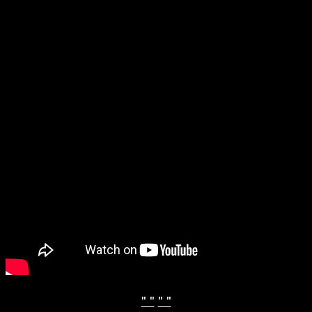
" "
" "