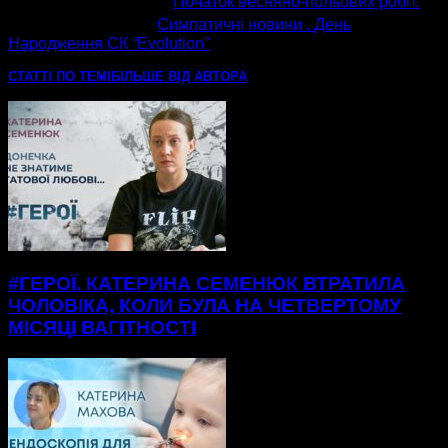
попередня стаття
Початок весняно-польових робіт.
наступна стаття
Симпатичні новини . День
Народження СК “Evolution”
СТАТТІ ПО ТЕМІ
БІЛЬШЕ ВІД АВТОРА
#ГЕРОЇ. КАТЕРИНА СЕМЕНЮК ВТРАТИЛА
ЧОЛОВІКА, КОЛИ БУЛА НА ЧЕТВЕРТОМУ
МІСЯЦІ ВАГІТНОСТІ