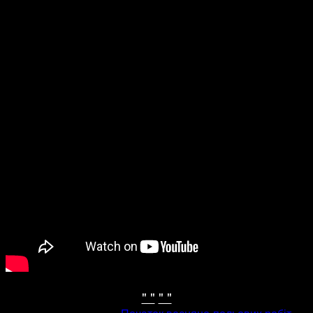
" "
" "