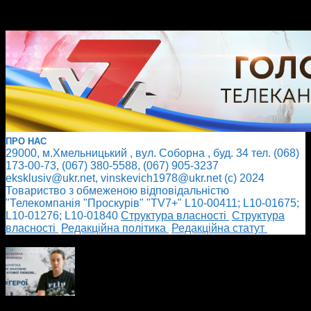
ПРО НАС
29000, м.Хмельницький , вул. Соборна , буд. 34 тел. (068)
173-00-73, (067) 380-5588, (067) 905-3237
eksklusiv@ukr.net, vinskevich1978@ukr.net (с) 2024
Товариство з обмеженою відповідальністю
"Телекомпанія "Проскурів" "TV7+" L10-00411; L10-01675;
L10-01276; L10-01840
Cтруктура власності
Cтруктура
власності
Редакційна політика
Редакційна статут
БІЛЬШЕ НОВИН