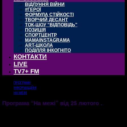
ВІДЛУННЯ ВІЙНИ
#ГЕРОЇ
ФОРМУЛА СТІЙКОСТІ
ТВОРЧИЙ ДЕСАНТ
ТОК-ШОУ “ВІДПОВІДЬ”
ПОЗИЦІЯ
СПОРТЦЕНТР
MAMAINSTAGRAMA
ART-ШКОЛА
ПОДІЛЛЯ ІНКОГНІТО
КОНТАКТИ
LIVE
TV7+ FM
ПРОГРАМИ
ІНФОРМАЦІЙНІ
НА МЕЖІ
Програма “На межі” від 25 лютого .
26.02.2018
1727