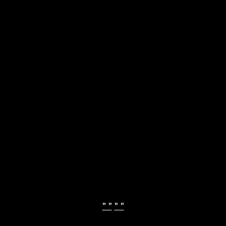
" "
" "