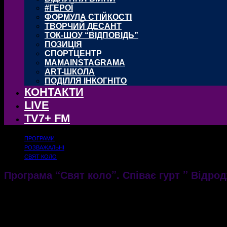
#ГЕРОЇ
ФОРМУЛА СТІЙКОСТІ
ТВОРЧИЙ ДЕСАНТ
ТОК-ШОУ “ВІДПОВІДЬ”
ПОЗИЦІЯ
СПОРТЦЕНТР
MAMAINSTAGRAMA
ART-ШКОЛА
ПОДІЛЛЯ ІНКОГНІТО
КОНТАКТИ
LIVE
TV7+ FM
ПРОГРАМИ
РОЗВАЖАЛЬНІ
СВЯТ КОЛО
Програма “Свят коло”. Співає гурт ” Відрод
02.05.2018
2826