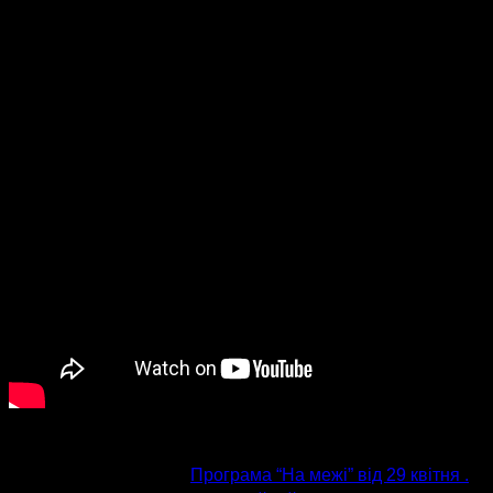
попередня стаття
Програма “На межі” від 29 квітня .