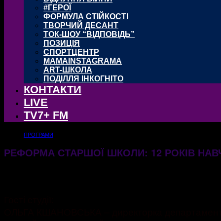
#ГЕРОЇ
ФОРМУЛА СТІЙКОСТІ
ТВОРЧИЙ ДЕСАНТ
ТОК-ШОУ “ВІДПОВІДЬ”
ПОЗИЦІЯ
СПОРТЦЕНТР
MAMAINSTAGRAMA
ART-ШКОЛА
ПОДІЛЛЯ ІНКОГНІТО
КОНТАКТИ
LIVE
TV7+ FM
ПРОГРАМИ
РЕФОРМА СТАРШОЇ ШКОЛИ: 12 РОКІВ НАВЧ
12.11.2024
839
Гості студії:
ОЛЬГА КШАНОВСЬКА – директорка департаменту о