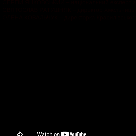
СЕРГІЙ ЯЦКОВСЬКИЙ – національний експерт з 
СВЯТОСЛАВ РАТУШНЯК – директор Хмельницьког
ОЛЕНА КОВАЛЬЧУК – директорка Красилівського