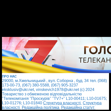
ПРО НАС
29000, м.Хмельницький , вул. Соборна , буд. 34 тел. (068)
173-00-73, (067) 380-5588, (067) 905-3237
eksklusiv@ukr.net, vinskevich1978@ukr.net (с) 2024
Товариство з обмеженою відповідальністю
"Телекомпанія "Проскурів" "TV7+" L10-00411; L10-01675;
L10-01276; L10-01840
Cтруктура власності
Cтруктура
власності
Редакційна політика
Редакційна статут