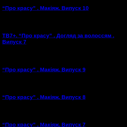
“Про красу” . Макіяж. Випуск 10
https://youtu.be/6RwF9amQ4cY
ТВ7+. “Про красу” . Догляд за волоссям .
Випуск 7
https://youtu.be/j79pmyluaf8
“Про красу” . Макіяж. Випуск 9
https://youtu.be/tMOAezs72fM
“Про красу” . Макіяж. Випуск 8
https://youtu.be/oUNn6mO1NDw
“Про красу” . Макіяж. Випуск 7