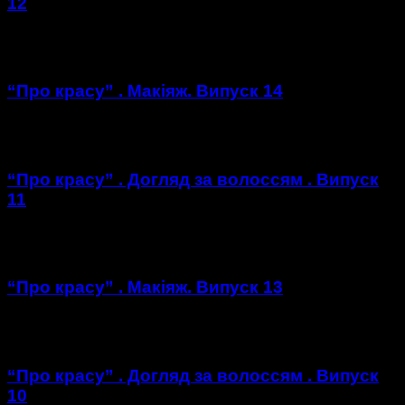
12
https://youtu.be/X-PoMngKNEs
“Про красу” . Макіяж. Випуск 14
https://youtu.be/1QuhifV5viY
“Про красу” . Догляд за волоссям . Випуск
11
https://youtu.be/v2l0qisMR3w
“Про красу” . Макіяж. Випуск 13
https://youtu.be/l4ZH0WyM3y8
“Про красу” . Догляд за волоссям . Випуск
10