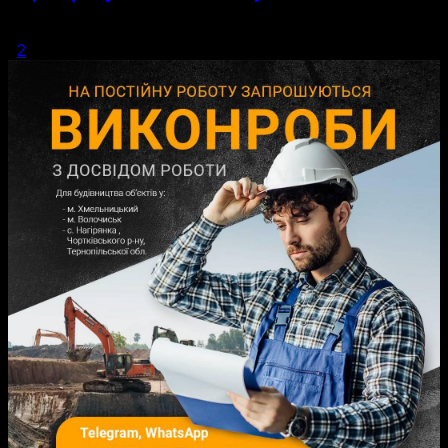
https://youtu.be/8FNMyfjx5Ko
1
2
сторінка 1 з 2