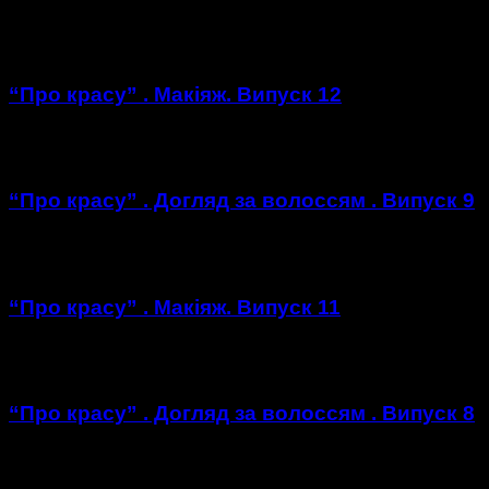
https://youtu.be/r2R0hxNegYA
“Про красу” . Макіяж. Випуск 12
https://youtu.be/kX450rh6Trs
“Про красу” . Догляд за волоссям . Випуск 9
https://youtu.be/p3kTIydSZUk
“Про красу” . Макіяж. Випуск 11
https://youtu.be/gR5CeURTJdU
“Про красу” . Догляд за волоссям . Випуск 8
https://youtu.be/g68TvprkWXw