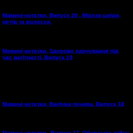
Мамині нотатки. Випуск 20 . Мікози шкіри,
нігтів та волосся.
https://youtu.be/JIegESF-QKo
Мамині нотатки. Здорове харчування під
час вагітності. Випуск 19
Здорове харчування під час вагітності – які продукти
потрібно вживати обов'язково, а чого варто уникати. І
якого режиму дотримуватися.
https://youtu.be/lHeuUx9GQWs
Мамині нотатки. Випічка печива. Випуск 18
https://youtu.be/nY7cmWyP0-A
Мамині нотатки . Випуск 17. Обираємо зубну