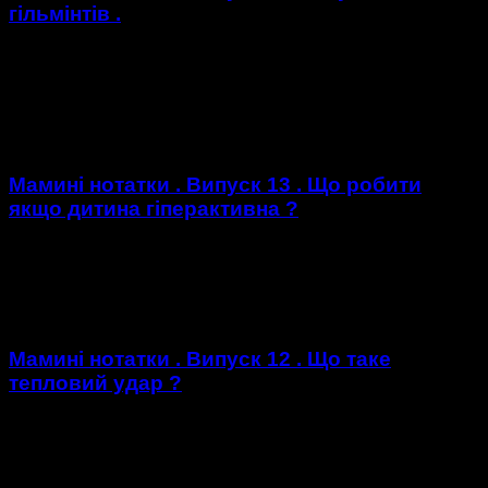
гільмінтів .
Гельмінтози — найбільш поширені захворювання людини.
Територія України має сприятливі умови навколишнього
середовища для широкого поширення захворювань цієї
групи, свідченням чого є 2 млн...
Мамині нотатки . Випуск 13 . Що робити
якщо дитина гіперактивна ?
Яка вона, гіперактивна дитина? - нетерпляча та метушлива.
Імпульсивна та агресивна. Не може утримувати на чомусь
увагу більше ніж 5-10 хвилин. Багато і швидко...
Мамині нотатки . Випуск 12 . Що таке
тепловий удар ?
Висока температура повітря іноді може призвести до
перегрівання організму і теплового удару. Перегрівання не
обов'язково пов'язане зі спекотною сонячною погодою,