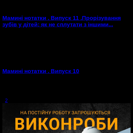
іноді високий тиск або...
Мамині нотатки . Випуск 11 .Прорізування
зубів у дітей: як не сплутати з іншими...
Які симптоми супроводжують прорізування зубів у дітей, і
як допомогти малюкові? – дивіться у новому випуску
програми “Мамині нотатки” . https://youtu.be/FU8QNQnOgYc
Мамині нотатки . Випуск 10
А ви знаєте які ознаки та прояви "ацетону у дітей" ? Як
надати допомогу та чого, ні в якому разі, не можна робити -
дивіться...
1
2
сторінка 1 з 2