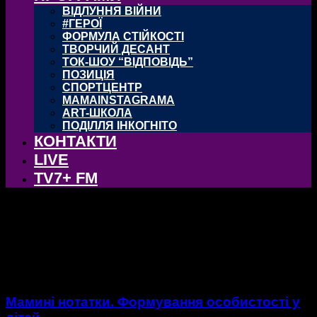
ВІДЛУННЯ ВІЙНИ
#ГЕРОЇ
ФОРМУЛА СТІЙКОСТІ
ТВОРЧИЙ ДЕСАНТ
ТОК-ШОУ “ВІДПОВІДЬ”
ПОЗИЦІЯ
СПОРТЦЕНТР
MAMAINSTAGRAMA
ART-ШКОЛА
ПОДІЛЛЯ ІНКОГНІТО
КОНТАКТИ
LIVE
TV7+ FM
Мамині нотатки
Мамині нотатки
Мамині нотатки. Формування особистості у