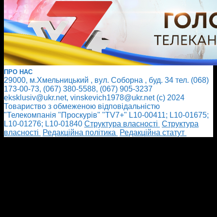
ПРО НАС
29000, м.Хмельницький , вул. Соборна , буд. 34 тел. (068)
173-00-73, (067) 380-5588, (067) 905-3237
eksklusiv@ukr.net, vinskevich1978@ukr.net (с) 2024
Товариство з обмеженою відповідальністю
"Телекомпанія "Проскурів" "TV7+" L10-00411; L10-01675;
L10-01276; L10-01840
Cтруктура власності
Cтруктура
власності
Редакційна політика
Редакційна статут