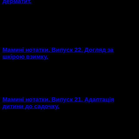
дерматит.
Атопічний дерматит, як правило, починається в дитинстві -
ним страждає кожна 5 дитина. Це запалення шкіри, що
характеризується свербінням, почервонінням та
висипом. Як батькам вчасно...
Мамині нотатки. Випуск 22. Догляд за
шкірою взимку.
Наша шкіра особливо чутлива до холоду. Сухість, надмірне
почервоніння, подразнення шкіри обличчя – усе це завдає
клопотів і викликає дискомфорт взимку. Як доглядати за...
Мамині нотатки. Випуск 21. Адаптація
дитини до садочку.
Багатьом із нас знайома ситуація: малюк починає
відвідувати дитячий садок, і ця подія стає справжнім
випробуванням для всієї родини. Дитина плаче, вередує,
відмовляється їсти й залишатися в групі. Як...