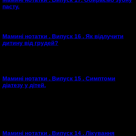
пасту.
https://youtu.be/k6_Zjm_PaVs
Мамині нотатки . Випуск 16 . Як відлучити
дитину від грудей?
Як відлучити дитину від грудей? Корисні поради годуючим
мамам. https://youtu.be/d7lR3IFQLO0
Мамині нотатки . Випуск 15 . Симптоми
діатезу у дітей.
Поширений термін «діатез» – це не діагноз, як багато хто
чомусь вважає. Це вроджена аномалія конституції –
межовий стан, який характеризується ризиком виникнення
низки...
Мамині нотатки . Випуск 14 . Лікування