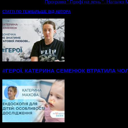
наступна стаття
Програма ” Профі на день ” . Наталка 
СТАТТІ ПО ТЕМІ
БІЛЬШЕ ВІД АВТОРА
#ГЕРОЇ. КАТЕРИНА СЕМЕНЮК ВТРАТИЛА ЧОЛ