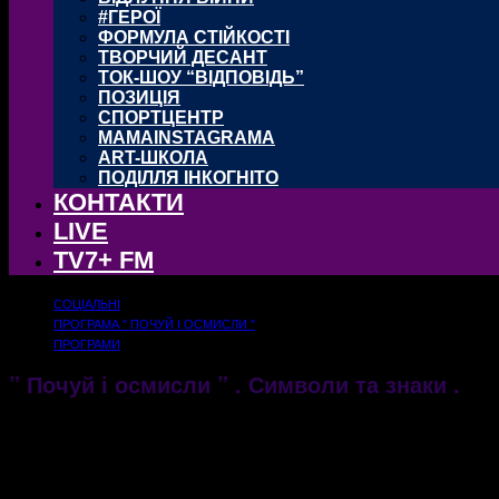
#ГЕРОЇ
ФОРМУЛА СТІЙКОСТІ
ТВОРЧИЙ ДЕСАНТ
ТОК-ШОУ “ВІДПОВІДЬ”
ПОЗИЦІЯ
СПОРТЦЕНТР
MAMAINSTAGRAMA
ART-ШКОЛА
ПОДІЛЛЯ ІНКОГНІТО
КОНТАКТИ
LIVE
TV7+ FM
СОЦІАЛЬНІ
ПРОГРАМА " ПОЧУЙ І ОСМИСЛИ "
ПРОГРАМИ
” Почуй і осмисли ” . Символи та знаки .
24.10.2019
1554