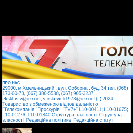
ПРО НАС
29000, м.Хмельницький , вул. Соборна , буд. 34 тел. (068)
173-00-73, (067) 380-5588, (067) 905-3237
eksklusiv@ukr.net, vinskevich1978@ukr.net (с) 2024
Товариство з обмеженою відповідальністю
"Телекомпанія "Проскурів" "TV7+" L10-00411; L10-01675;
L10-01276; L10-01840
Cтруктура власності
Cтруктура
власності
Редакційна політика
Редакційна статут
БІЛЬШЕ НОВИН