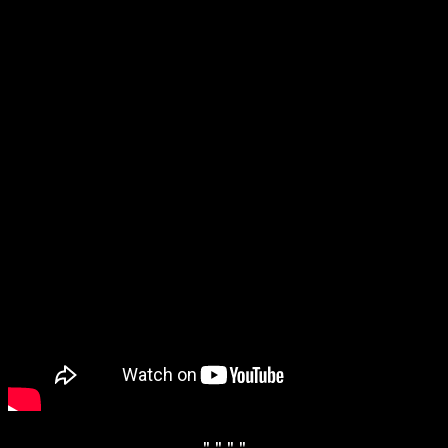
" "
" "