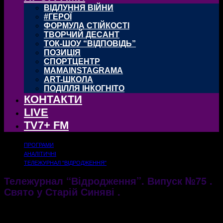
ВІДЛУННЯ ВІЙНИ
#ГЕРОЇ
ФОРМУЛА СТІЙКОСТІ
ТВОРЧИЙ ДЕСАНТ
ТОК-ШОУ “ВІДПОВІДЬ”
ПОЗИЦІЯ
СПОРТЦЕНТР
MAMAINSTAGRAMA
ART-ШКОЛА
ПОДІЛЛЯ ІНКОГНІТО
КОНТАКТИ
LIVE
TV7+ FM
ПРОГРАМИ
АНАЛІТИЧНІ
ТЕЛЕЖУРНАЛ "ВІДРОДЖЕННЯ"
Тележурнал “Відродження”. Випуск №75 .
Свято у Старій Синяві .
23.10.2017
1612