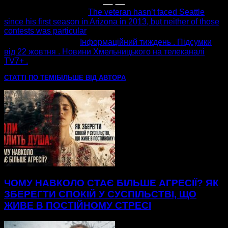
попередня стаття
The veteran hasn’t faced Seattle
since his first season in Arizona in 2013, but neither of those
contests was particular
наступна стаття
Інформаційний тиждень . Підсумки
від 22 жовтня . Новини Хмельницького на телеканалі
ТV7+ .
СТАТТІ ПО ТЕМІ
БІЛЬШЕ ВІД АВТОРА
ЧОМУ НАВКОЛО СТАЄ БІЛЬШЕ АГРЕСІЇ? ЯК
ЗБЕРЕГТИ СПОКІЙ У СУСПІЛЬСТВІ, ЩО
ЖИВЕ В ПОСТІЙНОМУ СТРЕСІ