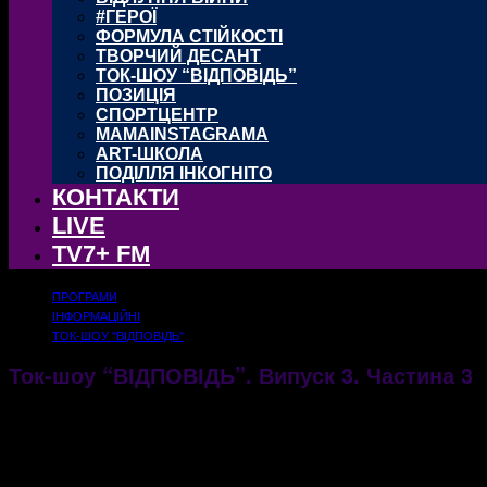
#ГЕРОЇ
ФОРМУЛА СТІЙКОСТІ
ТВОРЧИЙ ДЕСАНТ
ТОК-ШОУ “ВІДПОВІДЬ”
ПОЗИЦІЯ
СПОРТЦЕНТР
MAMAINSTAGRAMA
ART-ШКОЛА
ПОДІЛЛЯ ІНКОГНІТО
КОНТАКТИ
LIVE
TV7+ FM
ПРОГРАМИ
ІНФОРМАЦІЙНІ
ТОК-ШОУ "ВІДПОВІДЬ"
Ток-шоу “ВІДПОВІДЬ”. Випуск 3. Частина 3
02.10.2020
1338