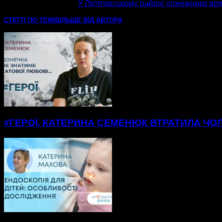
наступна стаття
У Летичівському районі пожежники вр
СТАТТІ ПО ТЕМІ
БІЛЬШЕ ВІД АВТОРА
#ГЕРОЇ. КАТЕРИНА СЕМЕНЮК ВТРАТИЛА ЧОЛ