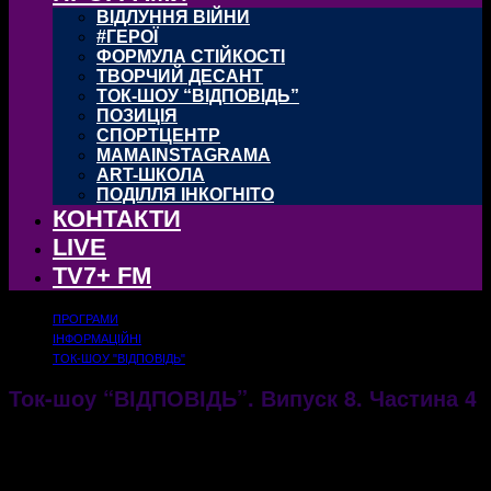
ВІДЛУННЯ ВІЙНИ
#ГЕРОЇ
ФОРМУЛА СТІЙКОСТІ
ТВОРЧИЙ ДЕСАНТ
ТОК-ШОУ “ВІДПОВІДЬ”
ПОЗИЦІЯ
СПОРТЦЕНТР
MAMAINSTAGRAMA
ART-ШКОЛА
ПОДІЛЛЯ ІНКОГНІТО
КОНТАКТИ
LIVE
TV7+ FM
ПРОГРАМИ
ІНФОРМАЦІЙНІ
ТОК-ШОУ "ВІДПОВІДЬ"
Ток-шоу “ВІДПОВІДЬ”. Випуск 8. Частина 4
20.10.2020
1146