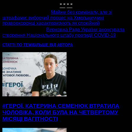
" "
" "
попередня стаття
Майже без криміналу, але зі
штрафами: виборчий процес на Хмельниччині
правоохоронці характеризують як спокійний
наступна стаття
Верховна Рада України анонсувала
створення Національного штабу протидії COVID-19
СТАТТІ ПО ТЕМІ
БІЛЬШЕ ВІД АВТОРА
#ГЕРОЇ. КАТЕРИНА СЕМЕНЮК ВТРАТИЛА
ЧОЛОВІКА, КОЛИ БУЛА НА ЧЕТВЕРТОМУ
МІСЯЦІ ВАГІТНОСТІ