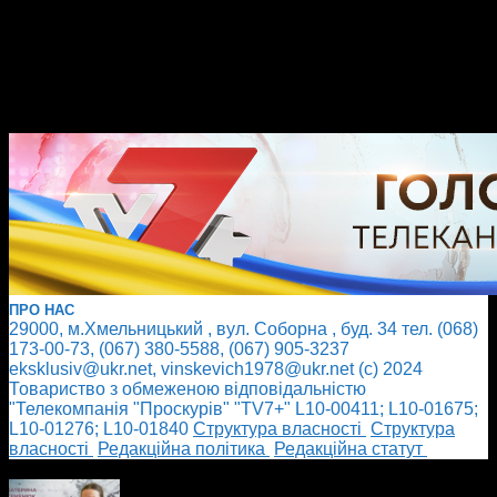
ПРО НАС
29000, м.Хмельницький , вул. Соборна , буд. 34 тел. (068)
173-00-73, (067) 380-5588, (067) 905-3237
eksklusiv@ukr.net, vinskevich1978@ukr.net (с) 2024
Товариство з обмеженою відповідальністю
"Телекомпанія "Проскурів" "TV7+" L10-00411; L10-01675;
L10-01276; L10-01840
Cтруктура власності
Cтруктура
власності
Редакційна політика
Редакційна статут
БІЛЬШЕ НОВИН