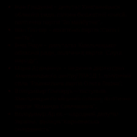
Іван Гладуняк – депутат Хмельницької
обласної ради, голова бюджетної комісії,
політична партія “За майбутнє”;
Іван Гончар – політична партія “Сила і
честь”;
Інна Ящук – депутатка Хмельницької
обласної ради, політична партія “Слуга
народу”;
Марія Атаманчук – медична директорка
Хмельницького центру ПМСД 1, політична
сила “Радикальна партія Олега Ляшка”;
Володимир Гончарук – заступник
Хмельницького міського голови, політична
партія “Команда Симчишина”;
Володимир Ар’єв – народний депутат
України, фракція “Європейська
солідарність”.