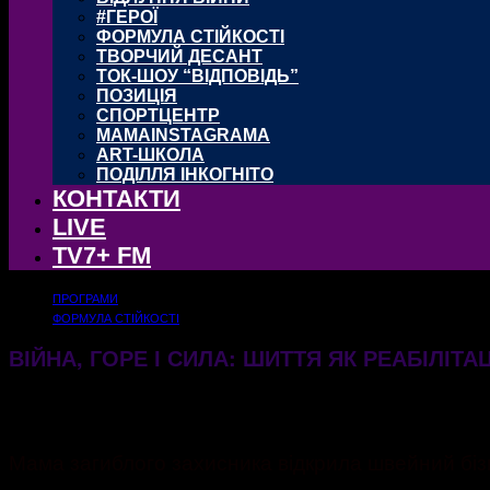
#ГЕРОЇ
ФОРМУЛА СТІЙКОСТІ
ТВОРЧИЙ ДЕСАНТ
ТОК-ШОУ “ВІДПОВІДЬ”
ПОЗИЦІЯ
СПОРТЦЕНТР
MAMAINSTAGRAMA
ART-ШКОЛА
ПОДІЛЛЯ ІНКОГНІТО
КОНТАКТИ
LIVE
TV7+ FM
ПРОГРАМИ
ФОРМУЛА СТІЙКОСТІ
ВІЙНА, ГОРЕ І СИЛА: ШИТТЯ ЯК РЕАБІЛІТА
28.01.2026
426
Мама загиблого захисника відкрила швейний біз