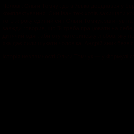
Чоловік Ольги Томчук до війська доєднався у бер
комплектування. Син Іван теж хотів захищати кра
того ж року єдиний син Ольги Томчук загинув на 
завжди говорив, що їй треба працювати на себе,
дитячий одяг, аби оту материнську любов, яку н
яка дає сили шукати чоловіка. Андрій зник безві
Історія незламності Ольги Томчук — у Формулі ст