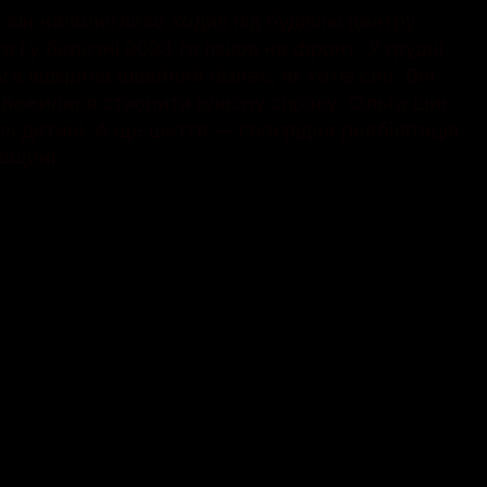
м він наполегливо ходив під будівлю центру
 і у березні 2023-го пішов на фронт. У грудні
а відкрила швейний бізнес, як хотів син. Він
 наважилася створити власну справу. Ольга шиє
ь дитині. А ще шиття — своєрідна реабілітація,
вщині.