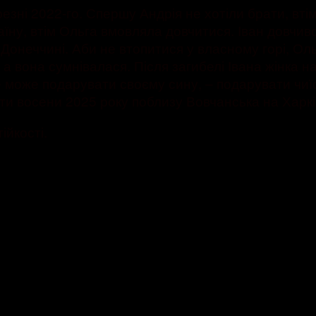
езні 2022-го. Спершу Андрія не хотіли брати, вті
їну, втім Ольга вмовляла довчитися. Іван довчився
Донеччині. Аби не втопитися у власному горі, Ольг
 а вона сумнівалася. Після загибелі Івана жінка
е може подарувати своєму сину, – подарувати чиїс
сти восени 2025 року поблизу Вовчанська на Харкі
ійкості.