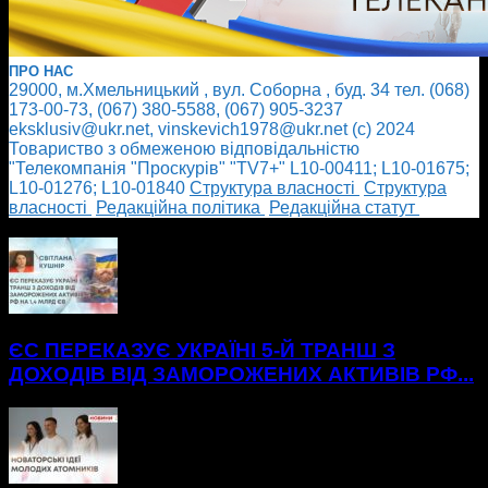
ПРО НАС
29000, м.Хмельницький , вул. Соборна , буд. 34 тел. (068)
173-00-73, (067) 380-5588, (067) 905-3237
eksklusiv@ukr.net, vinskevich1978@ukr.net (с) 2024
Товариство з обмеженою відповідальністю
"Телекомпанія "Проскурів" "TV7+" L10-00411; L10-01675;
L10-01276; L10-01840
Cтруктура власності
Cтруктура
власності
Редакційна політика
Редакційна статут
БІЛЬШЕ НОВИН
ЄС ПЕРЕКАЗУЄ УКРАЇНІ 5-Й ТРАНШ З
ДОХОДІВ ВІД ЗАМОРОЖЕНИХ АКТИВІВ РФ...