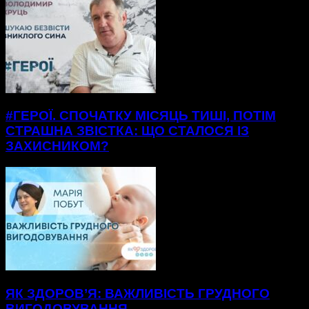
#ГЕРОЇ. СПОЧАТКУ МІСЯЦЬ ТИШІ, ПОТІМ
СТРАШНА ЗВІСТКА: ЩО СТАЛОСЯ ІЗ
ЗАХИСНИКОМ?
ЯК ЗДОРОВ’Я: ВАЖЛИВІСТЬ ГРУДНОГО
ВИГОДОВУВАННЯ