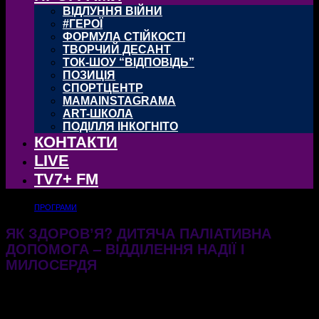
ВІДЛУННЯ ВІЙНИ
#ГЕРОЇ
ФОРМУЛА СТІЙКОСТІ
ТВОРЧИЙ ДЕСАНТ
ТОК-ШОУ “ВІДПОВІДЬ”
ПОЗИЦІЯ
СПОРТЦЕНТР
MAMAINSTAGRAMA
ART-ШКОЛА
ПОДІЛЛЯ ІНКОГНІТО
КОНТАКТИ
LIVE
TV7+ FM
ПРОГРАМИ
ЯК ЗДОРОВʼЯ? ДИТЯЧА ПАЛІАТИВНА
ДОПОМОГА – ВІДДІЛЕННЯ НАДІЇ І
МИЛОСЕРДЯ
23.01.2026
593