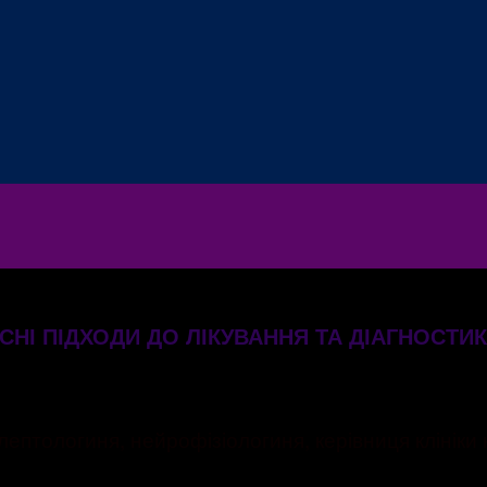
СНІ ПІДХОДИ ДО ЛІКУВАННЯ ТА ДІАГНОСТИ
ептологиня, нейрофізіологиня, керівниця клініки 