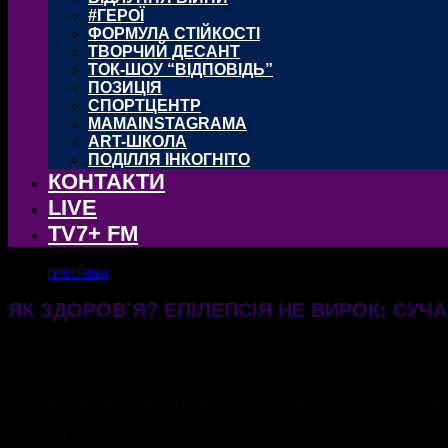
#ГЕРОЇ
ФОРМУЛА СТІЙКОСТІ
ТВОРЧИЙ ДЕСАНТ
ТОК-ШОУ “ВІДПОВІДЬ”
ПОЗИЦІЯ
СПОРТЦЕНТР
MAMAINSTAGRAMA
ART-ШКОЛА
ПОДІЛЛЯ ІНКОГНІТО
КОНТАКТИ
LIVE
TV7+ FM
ПРОГРАМИ
ЯК ЗДОРОВ’Я? ЕПІЛЕПСІЯ НЕ ВИРОК: СУЧА
06.02.2026
465
Гостя: МАРІЯ ПАВЛЮК, лікарка-неврологиня, епіл
центру.