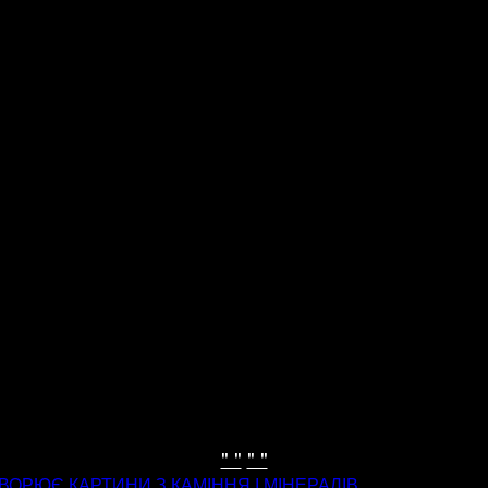
" "
" "
ОРЮЄ КАРТИНИ З КАМІННЯ І МІНЕРАЛІВ