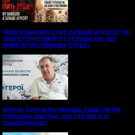
ЧОМУ НАВКОЛО СТАЄ БІЛЬШЕ АГРЕСІЇ? ЯК
ЗБЕРЕГТИ СПОКІЙ У СУСПІЛЬСТВІ, ЩО
ЖИВЕ В ПОСТІЙНОМУ СТРЕСІ
#ГЕРОЇ. СПОЧАТКУ МІСЯЦЬ ТИШІ, ПОТІМ
СТРАШНА ЗВІСТКА: ЩО СТАЛОСЯ ІЗ
ЗАХИСНИКОМ?