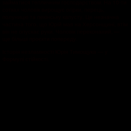
займатися тепличним господарством. На 10-ти
сотках чоловік вирощує огірки, перець,
полуницю та пекінську капусту. Це незначна
частина того, що Юрій мав на Херсонщині, втім
він не опускає руки. Чоловік переконаний, —
ще більші проєкти попереду.
Історія незламності Юрія Тимощука — у
Формулі стійкості.