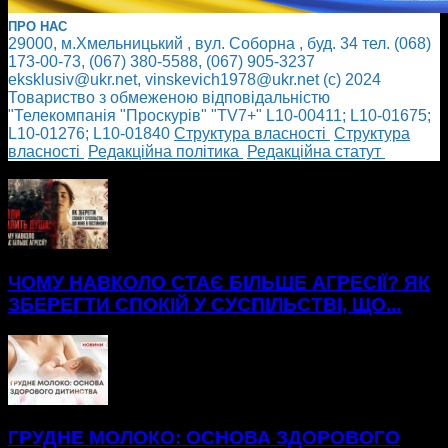
ПРО НАС
29000, м.Хмельницький , вул. Соборна , буд. 34 тел. (068)
173-00-73, (067) 380-5588, (067) 905-3237
eksklusiv@ukr.net, vinskevich1978@ukr.net (с) 2024
Товариство з обмеженою відповідальністю
"Телекомпанія "Проскурів" "TV7+" L10-00411; L10-01675;
L10-01276; L10-01840
Cтруктура власності
Cтруктура
власності
Редакційна політика
Редакційна статут
БІЛЬШЕ НОВИН
ЧОМУ НАВКОЛО СТАЄ БІЛЬШЕ АГРЕСІЇ? ЯК
ЗБЕРЕГТИ СПОКІЙ У СУСПІЛЬСТВІ, ЩО...
ГРУДНЕ МОЛОКО: ОСНОВА ЗДОРОВОГО