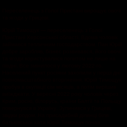
Переселенець з Голої Пристані вирощує овочі
та ягоди у Грицеві.
Юрій Тимощук — переселенець з Голої
Пристані Херсонської області. Вдома чоловік
займався тепличним господарством. Пан Юрій
добре заробляв, бізнес розвивався, його овочі
та ягоди користувалися попитом не лише на
півдні. Все змінилося у лютому 2022-го.
Населений пункт росіяни захопили у перші дні
повномасштабного вторгнення. Юрій Тимощук
пробув в окупації сім місяців, а потім вирішив
виїжджати. У вересні 2022 року чоловік через
Крим, росію, білорусь, країни Балтії та Польщу
повернувся в Україну. Зупинився у Грицеві,
звідки родом. На присадибній ділянці біля
батьківської хати Юрій Тимощук почав