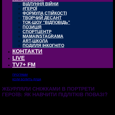
ВІДЛУННЯ ВІЙНИ
#ГЕРОЇ
ФОРМУЛА СТІЙКОСТІ
ТВОРЧИЙ ДЕСАНТ
ТОК-ШОУ “ВІДПОВІДЬ”
ПОЗИЦІЯ
СПОРТЦЕНТР
MAMAINSTAGRAMA
ART-ШКОЛА
ПОДІЛЛЯ ІНКОГНІТО
КОНТАКТИ
LIVE
TV7+ FM
ПРОГРАМИ
КОЛИ БОЛИТЬ ДУША
ЖБУРЛЯЛИ СНІЖКАМИ В ПОРТРЕТИ
ГЕРОЇВ: ЯК НАВЧИТИ ПІДЛІТКІВ ПОВАЗІ?
05.02.2026
421