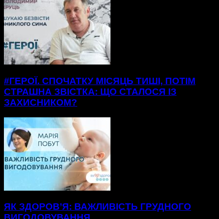
#ГЕРОЇ. СПОЧАТКУ МІСЯЦЬ ТИШІ, ПОТІМ
СТРАШНА ЗВІСТКА: ЩО СТАЛОСЯ ІЗ
ЗАХИСНИКОМ?
ЯК ЗДОРОВ’Я: ВАЖЛИВІСТЬ ГРУДНОГО
ВИГОДОВУВАННЯ