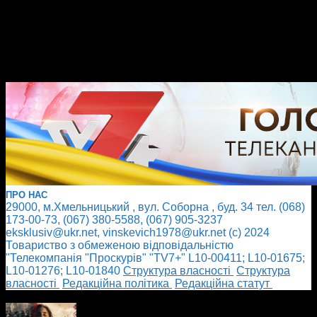
ПРО НАС
29000, м.Хмельницький , вул. Соборна , буд. 34 тел. (068)
173-00-73, (067) 380-5588, (067) 905-3237
eksklusiv@ukr.net, vinskevich1978@ukr.net (с) 2024
Товариство з обмеженою відповідальністю
"Телекомпанія "Проскурів" "TV7+" L10-00411; L10-01675;
L10-01276; L10-01840
Cтруктура власності
Cтруктура
власності
Редакційна політика
Редакційна статут
БІЛЬШЕ НОВИН