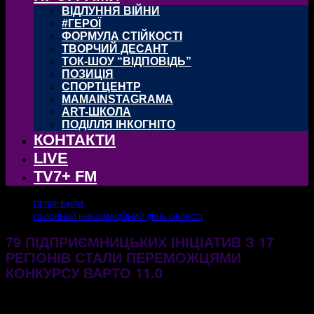
ВІДЛУННЯ ВІЙНИ
#ГЕРОЇ
ФОРМУЛА СТІЙКОСТІ
ТВОРЧИЙ ДЕСАНТ
ТОК-ШОУ “ВІДПОВІДЬ”
ПОЗИЦІЯ
СПОРТЦЕНТР
MAMAINSTAGRAMA
ART-ШКОЛА
ПОДІЛЛЯ ІНКОГНІТО
КОНТАКТИ
LIVE
TV7+ FM
ПРЯМІ ЕФІРИ
ГОЛОВНИЙ ІНФОРМАЦІЙНИЙ ДЕНЬ ОБЛАСТІ
79 ПІДПРИЄМНИЦЬКИХ ІНІЦІАТИВ З 17
РЕГІОНІВ СТАЛИ ПЕРЕМОЖЦЯМИ
КОНКУРСУ ВАРТО 11.0
11.12.2024
431