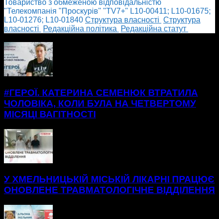
Товариство з обмеженою відповідальністю
"Телекомпанія "Проскурів" "TV7+" L10-00411; L10-01675;
L10-01276; L10-01840
Cтруктура власності
Cтруктура
власності
Редакційна політика
Редакційна статут
БІЛЬШЕ НОВИН
#ГЕРОЇ. КАТЕРИНА СЕМЕНЮК ВТРАТИЛА
ЧОЛОВІКА, КОЛИ БУЛА НА ЧЕТВЕРТОМУ
МІСЯЦІ ВАГІТНОСТІ
У ХМЕЛЬНИЦЬКІЙ МІСЬКІЙ ЛІКАРНІ ПРАЦЮЄ
ОНОВЛЕНЕ ТРАВМАТОЛОГІЧНЕ ВІДДІЛЕННЯ