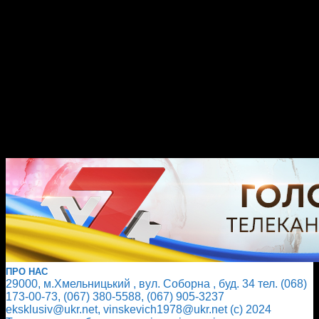
ПРО НАС
29000, м.Хмельницький , вул. Соборна , буд. 34 тел. (068)
173-00-73, (067) 380-5588, (067) 905-3237
eksklusiv@ukr.net, vinskevich1978@ukr.net (с) 2024